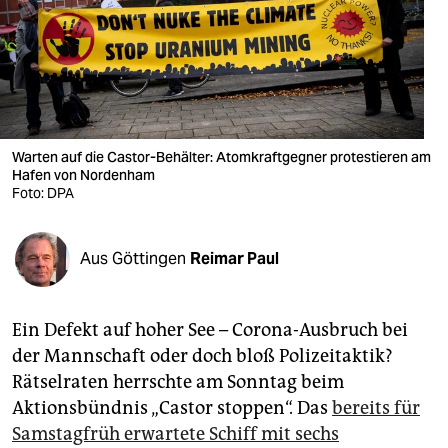
berlin
nord
wahrheit
verlag
Warten auf die Castor-Behälter: Atomkraftgegner protestieren am
Hafen von Nordenham
verlag
Foto: DPA
veranstaltungen
shop
Aus Göttingen
Reimar Paul
fragen & hilfe
Ein Defekt auf hoher See – Corona-Ausbruch bei
unterstützen
der Mannschaft oder doch bloß Polizeitaktik?
abo
Rätselraten herrschte am Sonntag beim
Aktionsbündnis „Castor stoppen“. Das
bereits für
genossenschaft
Samstagfrüh erwartete Schiff mit sechs