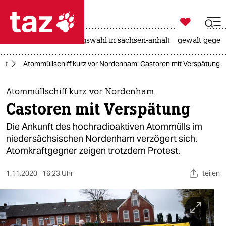

taz zahl ich
hitze
surfen
landtagswahl in sachsen-anhalt
gewalt gegen

taz zahl ich
aft
Atommüllschiff kurz vor Nordenham: Castoren mit Verspätung
taz zahl ich
themen
Atommüllschiff kurz vor Nordenham
Castoren mit Verspätung
politik
Die Ankunft des hochradioaktiven Atommülls im
öko
niedersächsischen Nordenham verzögert sich.
Atomkraftgegner zeigen trotzdem Protest.
gesellschaft
1.11.2020
16:23 Uhr
teilen
kultur
sport