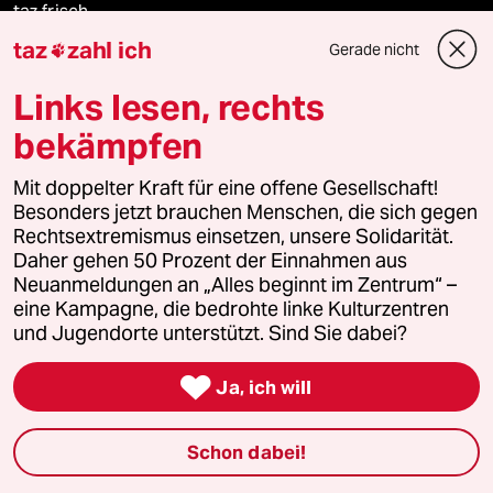
taz frisch
taz
zahl ich
Gerade nicht

taz zahl ich
Links lesen, rechts
taz lab Infobrief
bekämpfen
Mit doppelter Kraft für eine offene Gesellschaft!
Besonders jetzt brauchen Menschen, die sich gegen
Veranstaltungen
Rechtsextremismus einsetzen, unsere Solidarität.
Daher gehen 50 Prozent der Einnahmen aus
Neuanmeldungen an „Alles beginnt im Zentrum“ –
Demnächst
eine Kampagne, die bedrohte linke Kulturzentren
und Jugendorte unterstützt. Sind Sie dabei?
Vor Ort

Ja, ich will
Live im Stream
Vergangene
Schon dabei!