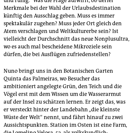
und ruhig.“ Was die Frage aufwirft, ob derlei
Merkmale bei der Wahl der Urlaubsdestination
künftig den Ausschlag geben. Muss es immer
spektakulär zugehen? Muss jeder Ort gleich den
Atem verschlagen und Weltkulturerbe sein? Ist
vielleicht der Durchschnitt das neue Nonplusultra,
wo es auch mal bescheidene Mikroziele sein
dürfen, die bei Ausflügen zufriedenstellen?
Nuno bringt uns in den Botanischen Garten
Quinta das Palmeiras, wo Besucher das
ambitioniert angelegte Grün, den Teich und die
Vögel erst mit dem Wissen um die Wasserarmut
auf der Insel zu schätzen lernen. Er zeigt das, was
er versteckt hinter der Landebahn „die kleinste
Wüste der Welt“ nennt, und fährt hinauf zu zwei
Aussichtspunkten. Station im Osten ist eine Farm,
die Lomelino Velosa, 52, als volkskundlich-