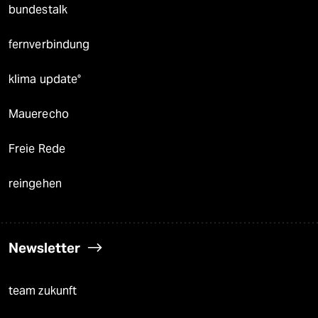
bundestalk
fernverbindung
klima update°
Mauerecho
Freie Rede
reingehen
Newsletter
team zukunft