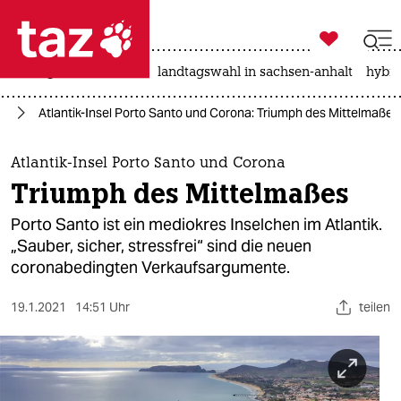

taz zahl ich
niedrigwasser
rente
landtagswahl in sachsen-anhalt
hybri

taz zahl ich
se
Atlantik-Insel Porto Santo und Corona: Triumph des Mittelmaßes
taz zahl ich
themen
Atlantik-Insel Porto Santo und Corona
Triumph des Mittelmaßes
politik
Porto Santo ist ein mediokres Inselchen im Atlantik.
öko
„Sauber, sicher, stressfrei“ sind die neuen
coronabedingten Verkaufsargumente.
gesellschaft
19.1.2021
14:51 Uhr
teilen
kultur
sport