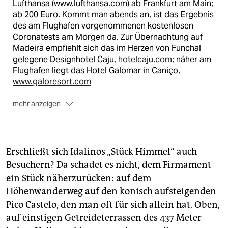
Lufthansa (www.lufthansa.com) ab Frankfurt am Main;
ab 200 Euro. Kommt man abends an, ist das Ergebnis
des am Flughafen vorgenommenen kostenlosen
Coronatests am Morgen da. Zur Übernachtung auf
Madeira empfiehlt sich das im Herzen von Funchal
gelegene Designhotel Caju,
hotelcaju.com
; näher am
Flughafen liegt das Hotel Galomar in Caniço,
www.galoresort.com
mehr anzeigen
Fähre
Morgens um 8 Uhr geht die Fähre Funchal–Porto
Santo (
www.portosantoline.pt
); Returnticket für
Erschließt sich Idalinos „Stück Himmel“ auch
Erwachsene Apr.–Sept. 59,44 Euro, restliches Jahr
Besuchern? Da schadet es nicht, dem Firmament
48,60 Euro. Rückfahrzeit nach Funchal ist gewöhnlich
ein Stück näherzurücken: auf dem
um 18 Uhr. Die Fahrzeit beträgt 2,5 Stunden.
Höhenwanderweg auf den konisch aufsteigenden
Weitere Infos
Pico Castelo, den man oft für sich allein hat. Oben,
Die offizielle Tourismus-Webseite
auf einstigen Getreideterrassen des 437 Meter
www.visitportosanto.pt
ist auch auf Deutsch wählbar