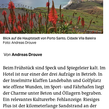
berlin
nord
wahrheit
verlag
Blick auf die Hauptstadt von Porto Santo, Cidade Vila Baleira
verlag
Foto: Andreas Drouve
veranstaltungen
Von
Andreas Drouve
shop
Beim Frühstück sind Speck und Spiegeleier kalt. Im
fragen & hilfe
Hotel ist nur einer der drei Aufzüge in Betrieb. In
der Inselmitte klaffen Landebahn und Golfplatz
unterstützen
wie offene Wunden, im Sport- und Fährhafen liegt
abo
der Charme unter Beton und Öllagern begraben.
Ein relevantes Kulturerbe: Fehlanzeige. Riesiges
genossenschaft
Plus ist der kilometerlange Sandstrand an der