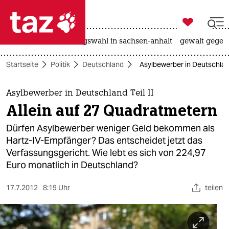

taz zahl ich
hitze
surfen
landtagswahl in sachsen-anhalt
gewalt gegen

taz zahl ich
Startseite
Politik
Deutschland
Asylbewerber in Deutschland
taz zahl ich
themen
Asylbewerber in Deutschland Teil II
Allein auf 27 Quadratmetern
politik
Dürfen Asylbewerber weniger Geld bekommen als
öko
Hartz-IV-Empfänger? Das entscheidet jetzt das
Verfassungsgericht. Wie lebt es sich von 224,97
gesellschaft
Euro monatlich in Deutschland?
kultur
17.7.2012
8:19 Uhr
teilen
sport