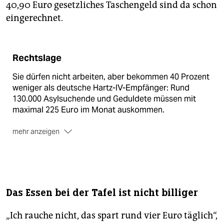
40,90 Euro gesetzliches Taschengeld sind da schon
eingerechnet.
Rechtslage
Sie dürfen nicht arbeiten, aber bekommen 40 Prozent
weniger als deutsche Hartz-IV-Empfänger: Rund
130.000 Asylsuchende und Geduldete müssen mit
maximal 225 Euro im Monat auskommen.
mehr anzeigen
Am Mittwoch nun wird das Bundesverfassungsgericht
in Karlsruhe sein Urteil im Prozess um das
sogenannte
Asylbewerberleistungsgesetz
(AsylbwLG) verkünden. Und es wird die Regelung wohl
Das Essen bei der Tafel ist nicht billiger
kippen: Bei der muündlichen Verhandlung im Juni
hatten die Richter deutliche Zweifel daran geäußert,
„Ich rauche nicht, das spart rund vier Euro täglich“,
dass die Leistungen für Asylbewerber ausreichend