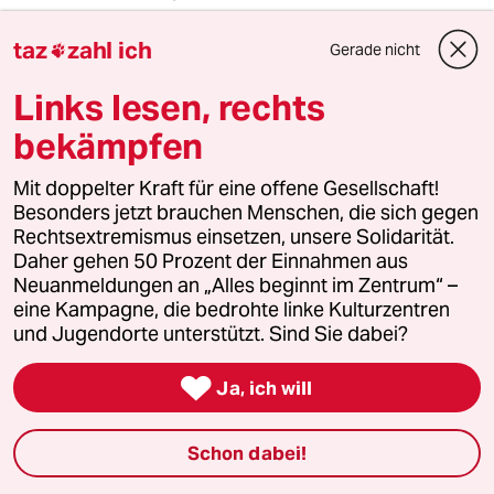
irgendwas stimmt an der story nicht.
taz
zahl ich
Er ist 34 und hat vor 5 Jahren Asyl beantragt.
Gerade nicht

Seitdem war er nicht mehr in palestina. Da war
Links lesen, rechts
er also 29. Wenn er 17 Kinder hat muß er also
mit 12 Jahren zum ersten Mal Vater geworden
bekämpfen
sein. Oder er hat massenhaft
Zwillinge+Drillinge.
Mit doppelter Kraft für eine offene Gesellschaft!
Besonders jetzt brauchen Menschen, die sich gegen
Abgesehen davon- wenn ihm hier 27qm
Rechtsextremismus einsetzen, unsere Solidarität.
zuwenig sind- auf wieviel qm hat er denn in
Daher gehen 50 Prozent der Einnahmen aus
palestina gewohnt, dort ja immerhin mit 19
Neuanmeldungen an „Alles beginnt im Zentrum“ –
Leuten!
eine Kampagne, die bedrohte linke Kulturzentren
und Jugendorte unterstützt. Sind Sie dabei?
Loca Vida
LV

Ja, ich will
18.07.2012
,
12:24 Uhr
@Jens: "Mein Vater rasiert sich seit über 50
Schon dabei!
Jahren lediglich mit Seife und Pinsel."