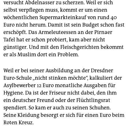
sind. Das Landessozialgericht Nordrhein-Westfalen
versucht Abdelnasser zu scherzen. Weil er sich
hielt die Beträge für eindeutig zu niedrig und hatte
selbst verpflegen muss, kommt er um einen
das Gesetz in Karlsruhe zur Prüfung vorgelegt.
wöchentlichen Supermarkteinkauf von rund 40
Menschenrechts- und Flüchtlingshilfeorganisationen
Euro nicht herum. Damit ist sein Budget schon fast
kritisieren das Asylbewerberleistungsgesetz seit
erschöpft. Das Armeleuteessen an der Pirnaer
Jahren scharf.
Tafel hat er schon probiert, kam aber nicht
Auf taz.de erzählen drei Flüchtlinge von ihrem Leben,
günstiger. Und mit den Fleischgerichten bekommt
das sich weit unterhalb des offiziellen
er als Muslim dort ein Problem.
Existenzminimums abspielt. Dies ist Teil II.
Teil I: eine
alleinerziehende Mutter aus Nigeria, die ihr Essen
fertig abgepackt vom Amt bekommt
. Teil III am
Weil er bei seiner Ausbildung an der Dresdner
Mittwoch: eine aus dem Kaukasus stammende
Euro-Schule „nicht stinken möchte“, kalkuliert der
Familie, die ihren Kindern gern Lego-Bausteine kaufen
Asylbewerber 12 Euro monatliche Ausgaben für
würde.
(taz)
Hygiene. Da ist der Friseur nicht dabei, den ihm
ein deutscher Freund oder der Flüchtlingsrat
spendiert. So kam er auch zu seinen Schuhen.
Seine Kleidung besorgt er sich für einen Euro beim
Roten Kreuz.