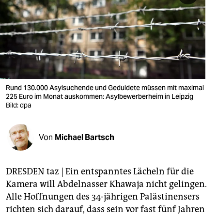
berlin
nord
wahrheit
verlag
verlag
Rund 130.000 Asylsuchende und Geduldete müssen mit maximal
225 Euro im Monat auskommen: Asylbewerberheim in Leipzig
veranstaltungen
Bild: dpa
shop
Von
Michael Bartsch
fragen & hilfe
unterstützen
DRESDEN taz | Ein entspanntes Lächeln für die
abo
Kamera will Abdelnasser Khawaja nicht gelingen.
Alle Hoffnungen des 34-jährigen Palästinensers
genossenschaft
richten sich darauf, dass sein vor fast fünf Jahren