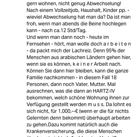
gern wohnen, nicht genug Abwechselung!
Nach einem Vollzeitjob, Haushalt, Kinder pp. -
wieviel Abwechselung hat man da? Da ist man
froh, wenn man abends die Beine hochlegen
kann - nach ca.12 Std/Tag.
Und wenn man dann noch - heute im
Fernsehen - hört, man wolle doch a r b e i t e n
- da packt mich der Lachreiz. Denn 95% der
Menschen aus arabischen Ländern gehen hier,
wenn sie es können, k e i n e r Arbeit nach.
Können Sie dann hier bleiben, kann die ganze
Familie nachkommen - in diesem Fall 18
Personen, dann noch Vater, Mutter. Mal
ausrechnen, was die dann an HARTZ-IV
bekommen, welch schöne Wohnung ihnen zur
Verfügung gestellt werden m u s s. Da lohnt es
sich nicht, für 1.000,--€ (wenn er die für nichts
Gelernten denn bekommt) überhaupt arbeiten
zu gehen.Dazu kommt natürlich auch die
Krankenversicherung, die diese Menschen