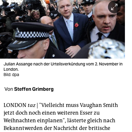
berlin
nord
wahrheit
verlag
verlag
veranstaltungen
Julian Assange nach der Urteilsverkündung vom 2. November in
London.
shop
Bild: dpa
fragen & hilfe
Von
Steffen Grimberg
unterstützen
LONDON
taz
| "Vielleicht muss Vaughan Smith
abo
jetzt doch noch einen weiteren Esser zu
Weihnachten einplanen", lästerte gleich nach
genossenschaft
Bekanntwerden der Nachricht der britische