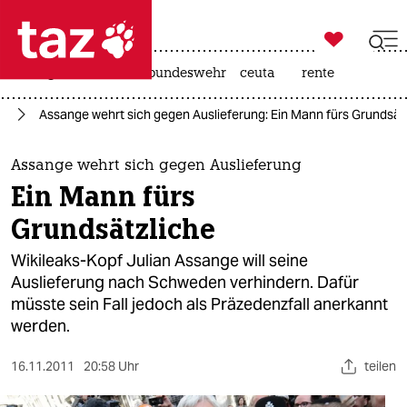

taz zahl ich
niedrigwasser
afd
bundeswehr
ceuta
rente

taz zahl ich
en
Assange wehrt sich gegen Auslieferung: Ein Mann fürs Grundsät
taz zahl ich
themen
Assange wehrt sich gegen Auslieferung
Ein Mann fürs
politik
Grundsätzliche
öko
Wikileaks-Kopf Julian Assange will seine
Auslieferung nach Schweden verhindern. Dafür
gesellschaft
müsste sein Fall jedoch als Präzedenzfall anerkannt
werden.
kultur
sport
16.11.2011
20:58 Uhr
teilen