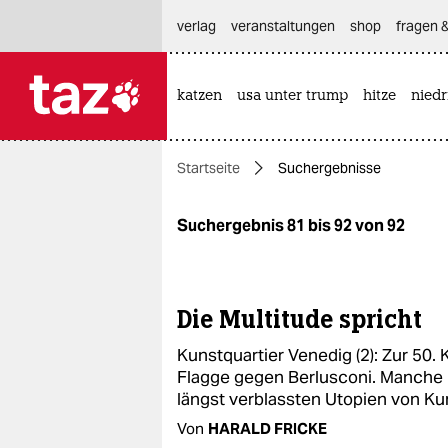
hautnavigation anspringen
hauptinhalt anspringen
footer anspringen
verlag
veranstaltungen
shop
fragen &
katzen
usa unter trump
hitze
nied

taz zahl ich
taz zahl ich
Startseite
Suchergebnisse
themen
politik
Suchergebnis 81 bis 92 von 92
öko
gesellschaft
Die Multitude spricht
Kunstquartier Venedig (2): Zur 50.
kultur
Flagge gegen Berlusconi. Manche 
längst verblassten Utopien von Kun
sport
Von
HARALD FRICKE