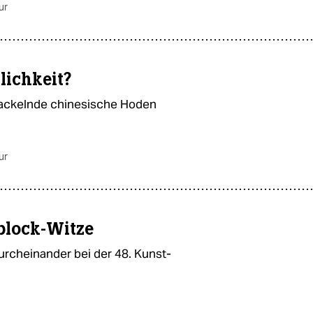
ur
lichkeit?
 wackelnde chinesische Hoden
ur
block-Witze
rcheinander bei der 48. Kunst-