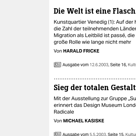
epaper login
Die Welt ist eine Flasc
Kunstquartier Venedig (1): Auf de
die Zahl der teilnehmenden Lände
Migration als Leitbild ist passé, di
große Rolle wie lange nicht mehr
Von
HARALD FRICKE
Ausgabe vom
12.6.2003
,
Seite 16,
Kult
Sieg der totalen Gestal
Mit der Ausstellung zur Gruppe „Su
erinnert das Design Museum London
Radicale
Von
MICHAEL KASISKE
Ausgabe vom
5.5.2003
,
Seite 15,
Kultu