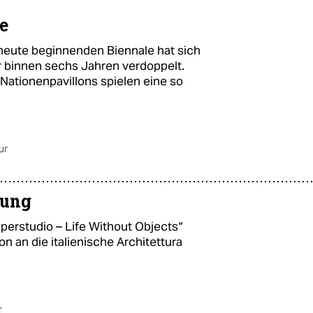
he
r heute beginnenden Biennale hat sich
r binnen sechs Jahren verdoppelt.
e Nationenpavillons spielen eine so
ur
tung
perstudio – Life Without Objects“
 an die italienische Architettura
r