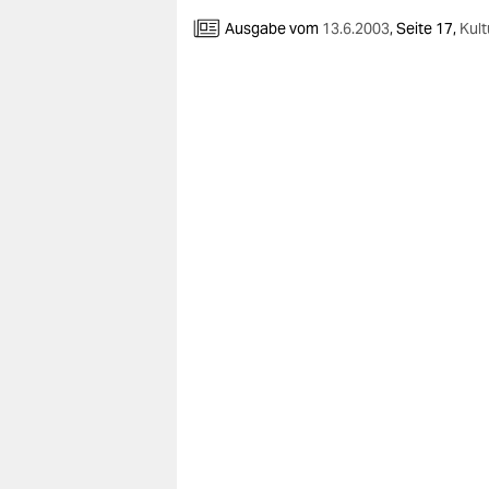
berlin
Ausgabe vom
13.6.2003
,
Seite 17,
Kult
nord
wahrheit
verlag
verlag
veranstaltungen
shop
fragen & hilfe
unterstützen
abo
genossenschaft