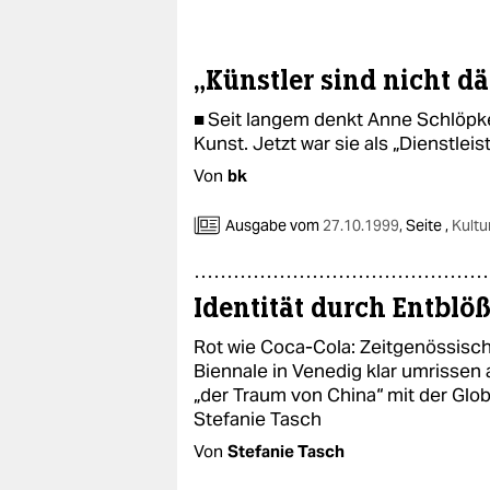
„Künstler sind nicht d
■ Seit langem denkt Anne Schlöpk
Kunst. Jetzt war sie als „Dienstlei
Von
bk
Ausgabe vom
27.10.1999
,
Seite ,
Kultu
Identität durch Entblö
Rot wie Coca-Cola: Zeitgenössisch
Biennale in Venedig klar umrissen a
„der Traum von China“ mit der Gl
Stefanie Tasch
Von
Stefanie Tasch