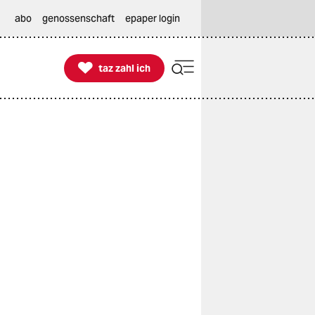
abo
genossenschaft
epaper login

taz zahl ich
taz zahl ich