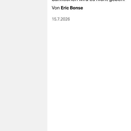
berlin
Von
Eric Bonse
nord
15.7.2026
wahrheit
verlag
verlag
veranstaltungen
shop
fragen & hilfe
unterstützen
abo
genossenschaft