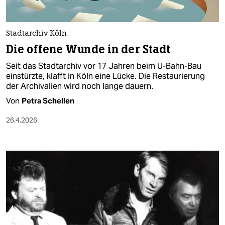
berlin
nord
Stadtarchiv Köln
wahrheit
Die offene Wunde in der Stadt
Seit das Stadtarchiv vor 17 Jahren beim U-Bahn-Bau
verlag
einstürzte, klafft in Köln eine Lücke. Die Restaurierung
der Archivalien wird noch lange dauern.
verlag
Von
Petra Schellen
veranstaltungen
26.4.2026
shop
fragen & hilfe
unterstützen
abo
genossenschaft