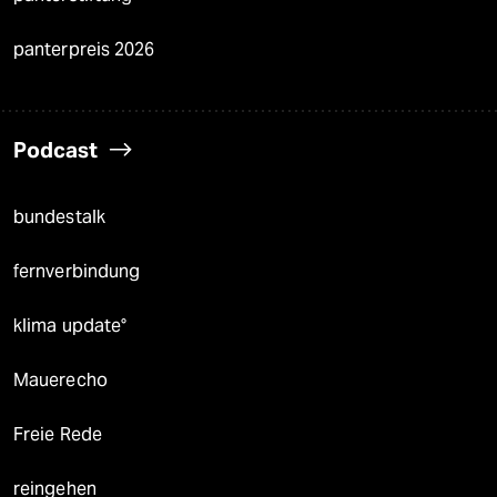
panterpreis 2026
Podcast
bundestalk
fernverbindung
klima update°
Mauerecho
Freie Rede
reingehen