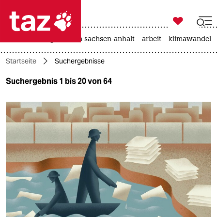

taz zahl ich
hitze
landtagswahl in sachsen-anhalt
arbeit
klimawandel

taz zahl ich
Startseite
Suchergebnisse
taz zahl ich
Suchergebnis 1 bis 20 von 64
themen
politik
öko
gesellschaft
kultur
sport