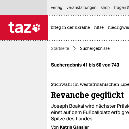
hautnavigation anspringen
hauptinhalt anspringen
footer anspringen
verlag
veranstaltungen
shop
fragen &
krieg in der ukraine
hitze
niedrigwa

taz zahl ich
taz zahl ich
Startseite
Suchergebnisse
themen
politik
Suchergebnis 41 bis 60 von 743
öko
Stichwahl im westafrikanischen Libe
gesellschaft
Revanche geglückt
kultur
Joseph Boakai wird nächster Präsi
einst auf dem Fußballplatz erfolgre
sport
Spitze des Landes.
Von
Katrin Gänsler