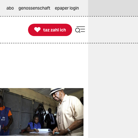
abo
genossenschaft
epaper login

taz zahl ich
taz zahl ich