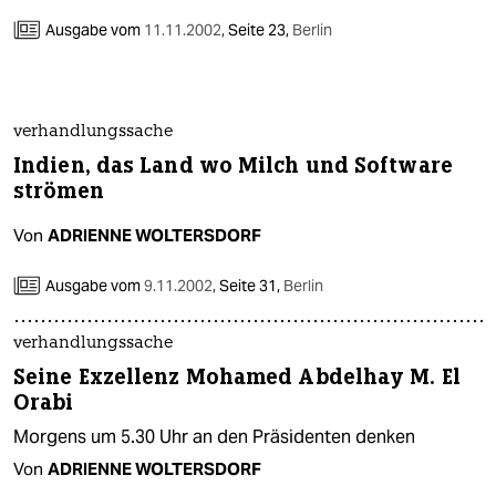
berlin
Ausgabe vom
11.11.2002
,
Seite 23,
Berlin
nord
wahrheit
verhandlungssache
verlag
Indien, das Land wo Milch und Software
strömen
verlag
Von
ADRIENNE WOLTERSDORF
veranstaltungen
shop
Ausgabe vom
9.11.2002
,
Seite 31,
Berlin
fragen & hilfe
verhandlungssache
unterstützen
Seine Exzellenz Mohamed Abdelhay M. El
Orabi
abo
Morgens um 5.30 Uhr an den Präsidenten denken
genossenschaft
Von
ADRIENNE WOLTERSDORF