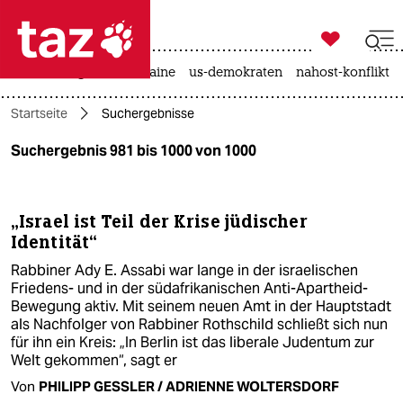

taz zahl ich
hitze
krieg in der ukraine
us-demokraten
nahost-konflikt

taz zahl ich
Startseite
Suchergebnisse
taz zahl ich
Suchergebnis 981 bis 1000 von 1000
themen
politik
„Israel ist Teil der Krise jüdischer
Identität“
öko
Rabbiner Ady E. Assabi war lange in der israelischen
gesellschaft
Friedens- und in der südafrikanischen Anti-Apartheid-
Bewegung aktiv. Mit seinem neuen Amt in der Hauptstadt
kultur
als Nachfolger von Rabbiner Rothschild schließt sich nun
für ihn ein Kreis: „In Berlin ist das liberale Judentum zur
Welt gekommen“, sagt er
sport
Von
PHILIPP GESSLER / ADRIENNE WOLTERSDORF