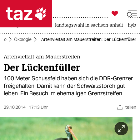

taz zahl ich
niedrigwasser
rente
landtagswahl in sachsen-anhalt
hybri

taz zahl ich
Öko
Ökologie
Artenvielfalt am Mauerstreifen: Der Lückenfüller
taz zahl ich
themen
Artenvielfalt am Mauerstreifen
Der Lückenfüller
politik
100 Meter Schussfeld haben sich die DDR-Grenzer
öko
freigehalten. Damit kann der Schwarzstorch gut
leben. Ein Besuch im ehemaligen Grenzstreifen.
gesellschaft
29.10.2014
17:13 Uhr
teilen
kultur
sport