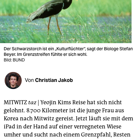
berlin
nord
wahrheit
verlag
Der Schwarzstorch ist ein „Kulturflüchter“, sagt der Biologe Stefan
Beyer. Im Grenzstreifen fühlte er sich wohl.
verlag
Bild: BUND
veranstaltungen
shop
Von
Christian Jakob
fragen & hilfe
MITWITZ
taz
| Yeojin Kims Reise hat sich nicht
unterstützen
gelohnt. 8.700 Kilometer ist die junge Frau aus
abo
Korea nach Mitwitz gereist. Jetzt läuft sie mit dem
iPad in der Hand auf einer verregneten Wiese
genossenschaft
umher und sucht nach einem Grenzpfahl, Resten