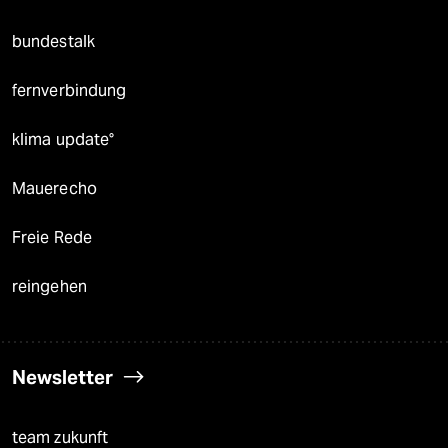
bundestalk
fernverbindung
klima update°
Mauerecho
Freie Rede
reingehen
Newsletter
team zukunft