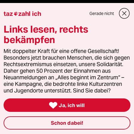
taz frisch
taz
zahl ich
Gerade nicht

Links lesen, rechts
taz zahl ich
bekämpfen
taz lab Infobrief
Mit doppelter Kraft für eine offene Gesellschaft!
Besonders jetzt brauchen Menschen, die sich gegen
Rechtsextremismus einsetzen, unsere Solidarität.
Veranstaltungen
Daher gehen 50 Prozent der Einnahmen aus
Neuanmeldungen an „Alles beginnt im Zentrum“ –
eine Kampagne, die bedrohte linke Kulturzentren
Demnächst
und Jugendorte unterstützt. Sind Sie dabei?
Vor Ort

Ja, ich will
Live im Stream
Schon dabei!
Vergangene