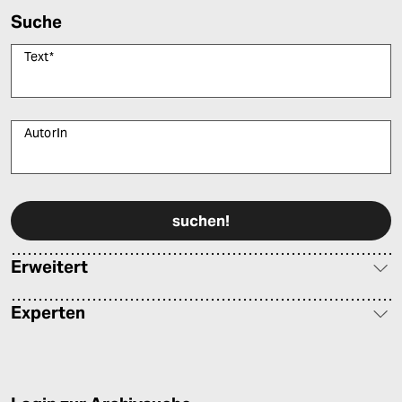
Suche
Text
*
AutorIn
Bitte füllen Sie alle Pflichtfelder (*) aus, um fortfahren zu können.
Erweitert
Experten