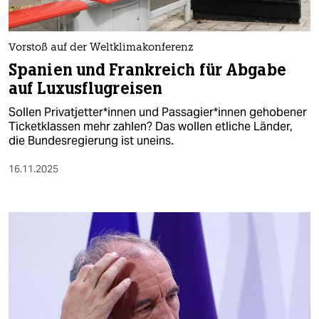
berlin
nord
Vorstoß auf der Weltklimakonferenz
wahrheit
Spanien und Frankreich für Abgabe
auf Luxusflugreisen
verlag
Sollen Pri­vat­jet­te­r*in­nen und Pas­sa­gie­r*in­nen gehobener
verlag
Ticketklassen mehr zahlen? Das wollen etliche Länder,
die Bundesregierung ist uneins.
veranstaltungen
16.11.2025
shop
fragen & hilfe
unterstützen
abo
genossenschaft