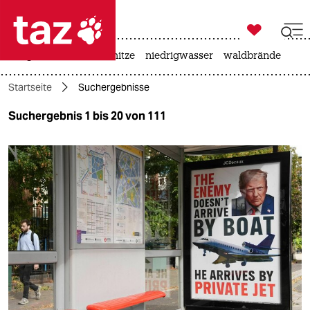

taz zahl ich
krieg in der ukraine
hitze
niedrigwasser
waldbrände

taz zahl ich
Startseite
Suchergebnisse
taz zahl ich
Suchergebnis 1 bis 20 von 111
themen
politik
öko
gesellschaft
kultur
sport