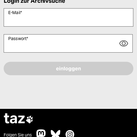
Login zur Archivsuche
E-Mail
*
Passwort
*
Bitte füllen Sie alle Pflichtfelder (*) aus, um fortfahren zu können.
taz

Folgen Sie uns