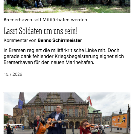
berlin
nord
Bremerhaven soll Militärhafen werden
wahrheit
Lasst Soldaten um uns sein!
verlag
Kommentar von
Benno Schirrmeister
In Bremen regiert die militärkritische Linke mit. Doch
verlag
gerade dank fehlender Kriegsbegeisterung eignet sich
Bremerhaven für den neuen Marinehafen.
veranstaltungen
15.7.2026
shop
fragen & hilfe
unterstützen
abo
genossenschaft