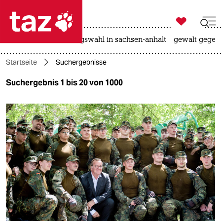

taz zahl ich
hitze
surfen
landtagswahl in sachsen-anhalt
gewalt gegen

taz zahl ich
Startseite
Suchergebnisse
taz zahl ich
Suchergebnis 1 bis 20 von 1000
themen
politik
öko
gesellschaft
kultur
sport