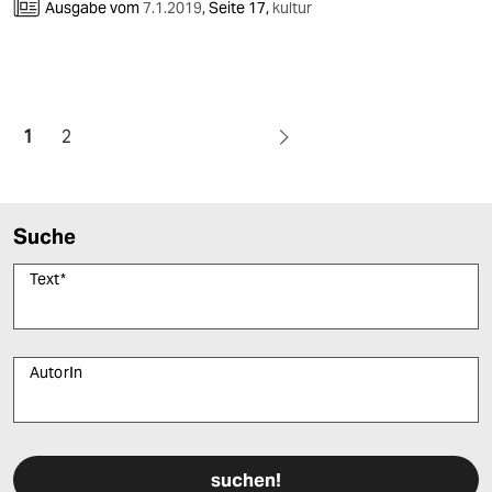
Ausgabe vom
7.1.2019
,
Seite 17,
kultur
1
2
Suche
Text
*
AutorIn
Bitte füllen Sie alle Pflichtfelder (*) aus, um fortfahren zu können.