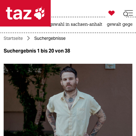

taz zahl ich
hitze
surfen
landtagswahl in sachsen-anhalt
gewalt gegen

taz zahl ich
Startseite
Suchergebnisse
taz zahl ich
Suchergebnis 1 bis 20 von 38
themen
politik
öko
gesellschaft
kultur
sport