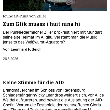
berlin
nord
Mundart-Punk von Ziller
wahrheit
Zum Glik muass i huit nina hi
Der Punkliedermacher Ziller prokrastiniert mit Mundart
verlag
seine alte Heimat im Allgäu. Versteht man die Musik
jenseits des Weißwurst-Äquators?
verlag
Von
Leonhard F. Seidl
veranstaltungen
26.6.2026
shop
fragen & hilfe
unterstützen
Keine Stimme für die AfD
Brandmäuerchen im Schloss von Regensburg:
abo
SchlagersängerinVicky Leandros weigert sich, vor Alice
Weidel aufzutreten, und bewirkt die Ausladung der AfD-
genossenschaft
Chefin. Warum die Festspiele der rechtsoffenen Gloria
von Thurn und Taxis trotzdem gruselig bleiben13