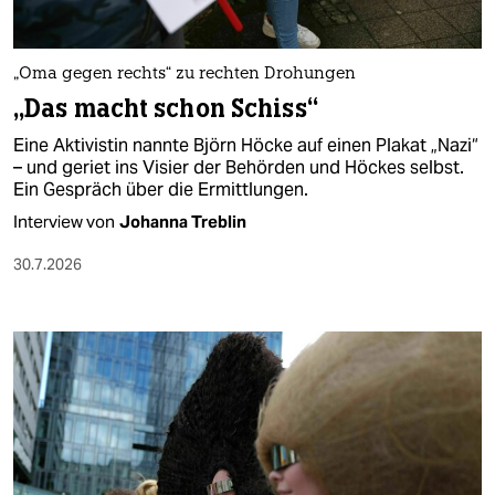
berlin
nord
„Oma gegen rechts“ zu rechten Drohungen
wahrheit
„Das macht schon Schiss“
Eine Aktivistin nannte Björn Höcke auf einen Plakat „Nazi“
verlag
– und geriet ins Visier der Behörden und Höckes selbst.
Ein Gespräch über die Ermittlungen.
verlag
Interview von
Johanna Treblin
veranstaltungen
30.7.2026
shop
fragen & hilfe
unterstützen
abo
genossenschaft