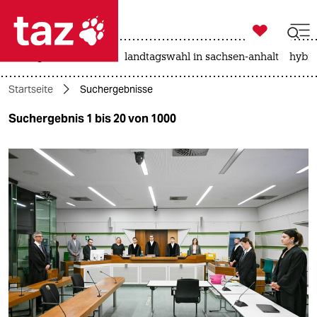

taz zahl ich
niedrigwasser
rente
landtagswahl in sachsen-anhalt
hybri

taz zahl ich
Startseite
Suchergebnisse
taz zahl ich
Suchergebnis 1 bis 20 von 1000
themen
politik
öko
gesellschaft
kultur
sport