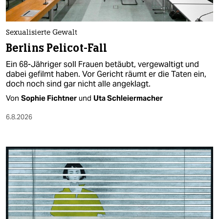
berlin
nord
Sexualisierte Gewalt
wahrheit
Berlins Pelicot-Fall
Ein 68-Jähriger soll Frauen betäubt, vergewaltigt und
verlag
dabei gefilmt haben. Vor Gericht räumt er die Taten ein,
doch noch sind gar nicht alle angeklagt.
verlag
Von
Sophie Fichtner
und
Uta Schleiermacher
veranstaltungen
6.8.2026
shop
fragen & hilfe
unterstützen
abo
genossenschaft