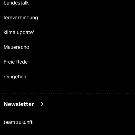
bundestalk
fernverbindung
klima update°
Mauerecho
Freie Rede
reingehen
Newsletter
team zukunft