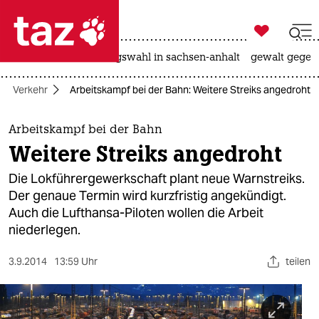

taz zahl ich
hitze
surfen
landtagswahl in sachsen-anhalt
gewalt gegen

taz zahl ich
Verkehr
Arbeitskampf bei der Bahn: Weitere Streiks angedroht
taz zahl ich
themen
Arbeitskampf bei der Bahn
Weitere Streiks angedroht
politik
Die Lokführergewerkschaft plant neue Warnstreiks.
öko
Der genaue Termin wird kurzfristig angekündigt.
Auch die Lufthansa-Piloten wollen die Arbeit
gesellschaft
niederlegen.
kultur
3.9.2014
13:59 Uhr
teilen
sport