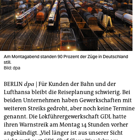
berlin
nord
wahrheit
verlag
verlag
Am Montagabend standen 90 Prozent der Züge in Deutschland
still.
veranstaltungen
Bild: dpa
shop
BERLIN
dpa
| Für Kunden der Bahn und der
fragen & hilfe
Lufthansa bleibt die Reiseplanung schwierig. Bei
beiden Unternehmen haben Gewerkschaften mit
unterstützen
weiteren Streiks gedroht, aber noch keine Termine
genannt. Die Lokführergewerkschaft GDL hatte
abo
ihren Warnstreik am Montag 14 Stunden vorher
genossenschaft
angekündigt. „Viel länger ist aus unserer Sicht