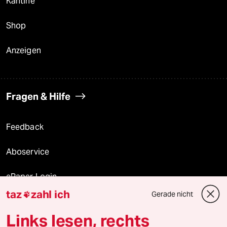
Kantine
Shop
Anzeigen
Fragen & Hilfe
Feedback
Aboservice
ePaper Login
taz
zahl ich
Gerade nicht

Downloads für Abonnierende
Links lesen, rechts