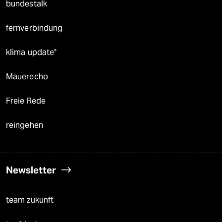
bundestalk
fernverbindung
klima update°
Mauerecho
Freie Rede
reingehen
Newsletter
team zukunft