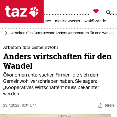

taz zahl ich
krieg in der ukraine
hitze
niedrigwasser
waldbrände

taz zahl ich
ft
Arbeiten fürs Gemeinwohl: Anders wirtschaften für den Wandel
taz zahl ich
themen
Arbeiten fürs Gemeinwohl
Anders wirtschaften für den
politik
Wandel
öko
Ökonomen untersuchen Firmen, die sich dem
Gemeinwohl verschrieben haben. Sie sagen:
gesellschaft
„Kooperatives Wirtschaften“ muss bekannter
werden.
kultur
sport
29.7.2022
9:01 Uhr
teilen