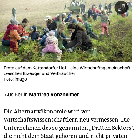
berlin
nord
wahrheit
verlag
verlag
veranstaltungen
Ernte auf dem Kattendorfer Hof – eine Wirtschaftsgemeinschaft
zwischen Erzeuger und Verbraucher
shop
Foto: imago
fragen & hilfe
Aus Berlin
Manfred Ronzheimer
unterstützen
Die Alternativökonomie wird von
abo
Wirtschaftswissenschaftlern neu vermessen. Die
Unternehmen des so genannten „Dritten Sektors“,
genossenschaft
die nicht dem Staat gehören und nicht privaten