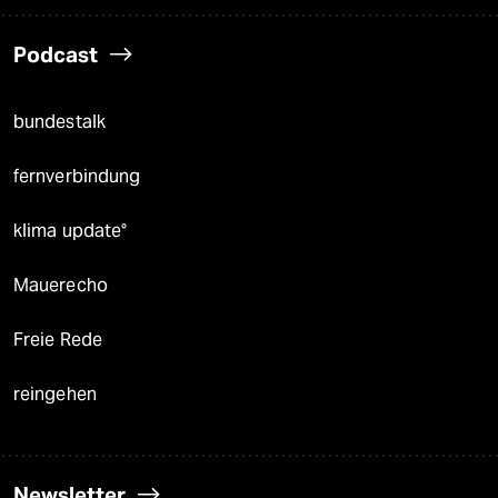
Podcast
bundestalk
fernverbindung
klima update°
Mauerecho
Freie Rede
reingehen
Newsletter