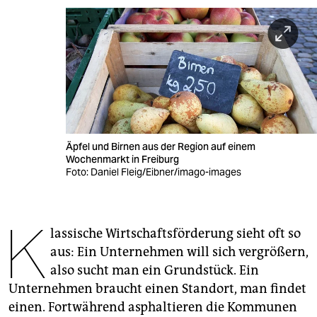
berlin
nord
wahrheit
verlag
verlag
Äpfel und Birnen aus der Region auf einem
veranstaltungen
Wochenmarkt in Freiburg
Foto: Daniel Fleig/Eibner/imago-images
shop
fragen & hilfe
K
lassische Wirtschaftsförderung sieht oft so
unterstützen
aus: Ein Unternehmen will sich vergrößern,
abo
also sucht man ein Grundstück. Ein
Unternehmen braucht einen Standort, man findet
genossenschaft
einen. Fortwährend asphaltieren die Kommunen