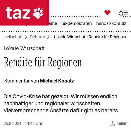

taz zahl ich
hitze
krieg in der ukraine
us-demokraten
nahost-konflikt

taz zahl ich
Gesellschaft
Debatte
Lokale Wirtschaft: Rendite für Regionen
taz zahl ich
Lokale Wirtschaft
themen
Rendite für Regionen
politik
öko
Kommentar von
Michael Kopatz
gesellschaft
Die Covid-Krise hat gezeigt: Wir müssen endlich
nachhaltiger und regionaler wirtschaften.
kultur
Vielversprechende Ansätze dafür gibt es bereits.
sport
25.9.2021
14:44 Uhr
teilen