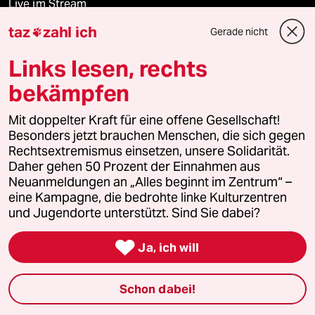
Live im Stream
taz
zahl ich
Gerade nicht

Vergangene
Links lesen, rechts
taz lab 2027
bekämpfen
Mit doppelter Kraft für eine offene Gesellschaft!
Mehr taz Lesestoff
Besonders jetzt brauchen Menschen, die sich gegen
Rechtsextremismus einsetzen, unsere Solidarität.
Daher gehen 50 Prozent der Einnahmen aus
Neuanmeldungen an „Alles beginnt im Zentrum“ –
taz Blogs
eine Kampagne, die bedrohte linke Kulturzentren
und Jugendorte unterstützt. Sind Sie dabei?
taz FUTURZWEI

Ja, ich will
Le Monde diplomatique
taz Archiv
Schon dabei!