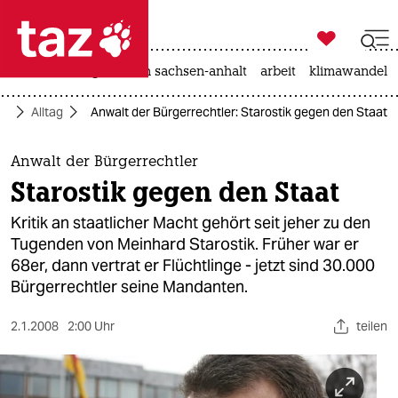

taz zahl ich
hitze
landtagswahl in sachsen-anhalt
arbeit
klimawandel

taz zahl ich
ft
Alltag
Anwalt der Bürgerrechtler: Starostik gegen den Staat
taz zahl ich
themen
Anwalt der Bürgerrechtler
Starostik gegen den Staat
politik
Kritik an staatlicher Macht gehört seit jeher zu den
öko
Tugenden von Meinhard Starostik. Früher war er
68er, dann vertrat er Flüchtlinge - jetzt sind 30.000
gesellschaft
Bürgerrechtler seine Mandanten.
kultur
2.1.2008
2:00 Uhr
teilen
sport