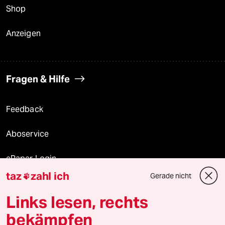
Shop
Anzeigen
Fragen & Hilfe
Feedback
Aboservice
ePaper Login
taz
zahl ich
Gerade nicht

Downloads für Abonnierende
Links lesen, rechts
bekämpfen