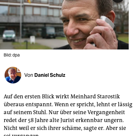
berlin
nord
wahrheit
verlag
verlag
Bild: dpa
veranstaltungen
Von
Daniel Schulz
shop
fragen & hilfe
Auf den ersten Blick wirkt Meinhard Starostik
unterstützen
überaus entspannt. Wenn er spricht, lehnt er lässig
auf seinem Stuhl. Nur über seine Vergangenheit
abo
redet der 58 Jahre alte Jurist erkennbar ungern.
genossenschaft
Nicht weil er sich ihrer schäme, sagte er. Aber sie