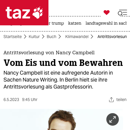

taz zahl ich
bergsteigen
usa unter trump
katzen
landtagswahl in sachs

taz zahl ich
Startseite
Kultur
Buch
Klimawandel
Antrittsvorlesun
taz zahl ich
themen
Antrittsvorlesung von Nancy Campbell
Vom Eis und vom Bewahren
politik
Nancy Campbell ist eine aufregende Autorin in
öko
Sachen Nature Writing. In Berlin hielt sie ihre
Antrittsvorlesung als Gastprofessorin.
gesellschaft
6.5.2023
9:45 Uhr
teilen
kultur
sport