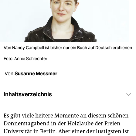
berlin
nord
wahrheit
verlag
Von Nancy Campbell ist bisher nur ein Buch auf Deutsch erchienen
verlag
Foto: Annie Schlechter
veranstaltungen
Von
Susanne Messmer
shop
fragen & hilfe
Inhaltsverzeichnis
unterstützen
abo
Es gibt viele heitere Momente an diesem schönen
Donnerstagabend in der Holzlaube der Freien
genossenschaft
Universität in Berlin. Aber einer der lustigsten ist