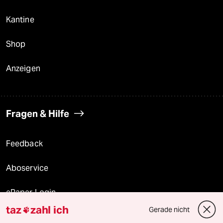
Kantine
Shop
Anzeigen
Fragen & Hilfe
Feedback
Aboservice
ePaper Login
taz
zahl ich
Gerade nicht

Downloads für Abonnierende