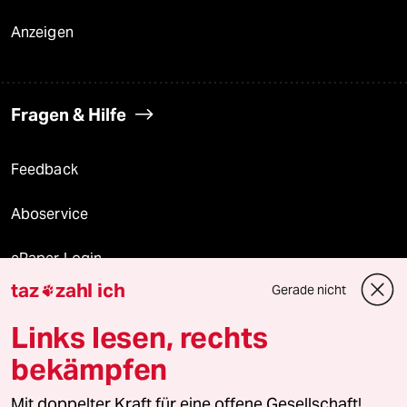
Anzeigen
Fragen & Hilfe
Feedback
Aboservice
ePaper Login
taz
zahl ich
Gerade nicht

Downloads für Abonnierende
Links lesen, rechts
bekämpfen
© 2026 taz Verlags und Vertriebs GmbH
Mit doppelter Kraft für eine offene Gesellschaft!
Alle Rechte vorbehalten. Bei rechtlichen Fragen oder für Genehmigungen