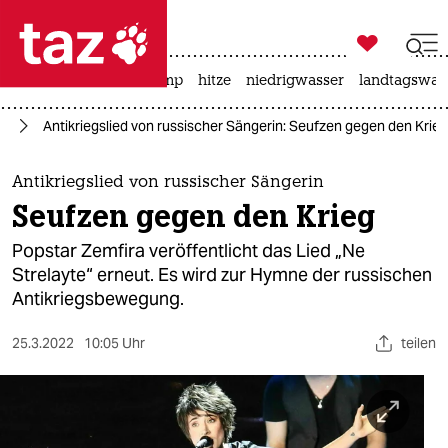

taz zahl ich
katzen
usa unter trump
hitze
niedrigwasser
landtagswahl

taz zahl ich
ne
Antikriegslied von russischer Sängerin: Seufzen gegen den Krieg
taz zahl ich
themen
Antikriegslied von russischer Sängerin
Seufzen gegen den Krieg
politik
Popstar Zemfira veröffentlicht das Lied „Ne
öko
Strelayte“ erneut. Es wird zur Hymne der russischen
Antikriegsbewegung.
gesellschaft
25.3.2022
10:05 Uhr
teilen
kultur
sport