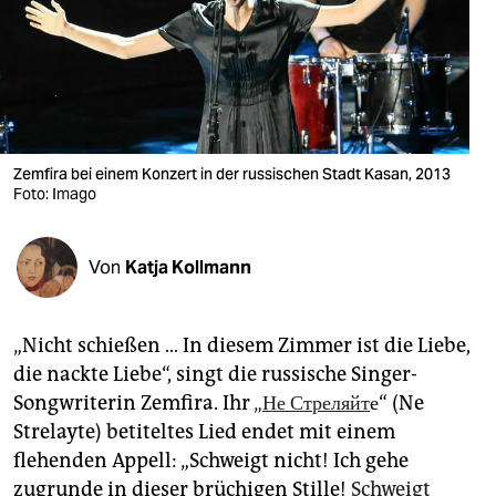
berlin
nord
wahrheit
verlag
Zemfira bei einem Konzert in der russischen Stadt Kasan, 2013
verlag
Foto: Imago
veranstaltungen
Von
Katja Kollmann
shop
fragen & hilfe
„Nicht schießen … In diesem Zimmer ist die Liebe,
unterstützen
die nackte Liebe“, singt die russische Singer-
Songwriterin Zemfira. Ihr
„Не Стреляйт
е“ (Ne
abo
Strelayte) betiteltes Lied endet mit einem
genossenschaft
flehenden Appell: „Schweigt nicht! Ich gehe
zugrunde in dieser brüchigen Stille!
Schweigt