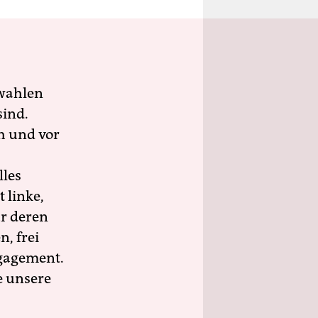
wahlen
sind.
h und vor
lles
 linke,
ür deren
n, frei
ngagement.
e unsere