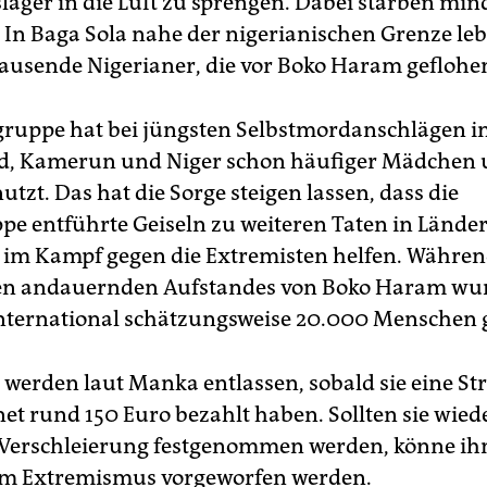
slager in die Luft zu sprengen. Dabei starben min
In Baga Sola nahe der nigerianischen Grenze leb
usende Nigerianer, die vor Boko Haram geflohen
gruppe hat bei jüngsten Selbstmordanschlägen in
d, Kamerun und Niger schon häufiger Mädchen
tzt. Das hat die Sorge steigen lassen, dass die
pe entführte Geiseln zu weiteren Taten in Länder
a im Kampf gegen die Extremisten helfen. Während
ren andauernden Aufstandes von Boko Haram wur
ternational schätzungsweise 20.000 Menschen g
 werden laut Manka entlassen, sobald sie eine St
t rund 150 Euro bezahlt haben. Sollten sie wied
 Verschleierung festgenommen werden, könne ih
um Extremismus vorgeworfen werden.