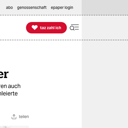
abo
genossenschaft
epaper login

taz zahl ich
taz zahl ich
er
ren auch
leierte
teilen