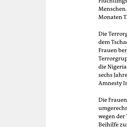
Flüchtling
Menschen. 
Monaten Ta
Die Terror
dem Tscha
Frauen benu
Terrorgrup
die Nigeri
sechs Jah
Amnesty In
Die Frauen
umgerechne
wegen der
Beihilfe z