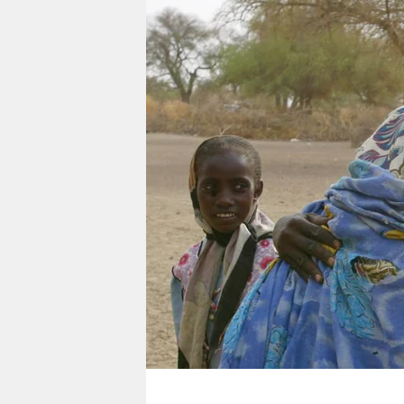
berlin
nord
wahrheit
verlag
verlag
veranstaltungen
shop
fragen & hilfe
unterstützen
abo
genossenschaft