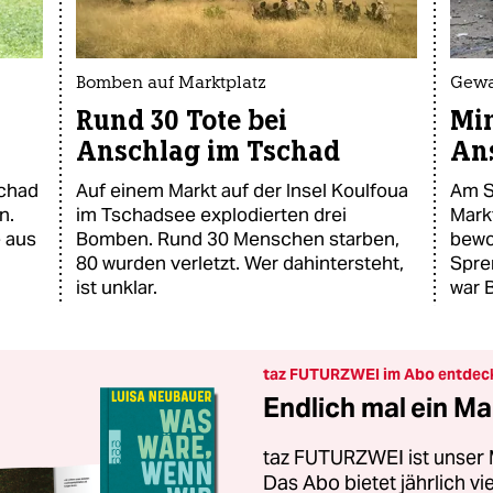
Bomben auf Marktplatz
Gewa
Rund 30 Tote bei
Min
Anschlag im Tschad
An
schad
Auf einem Markt auf der Insel Koulfoua
Am S
n.
im Tschadsee explodierten drei
Mark
e aus
Bomben. Rund 30 Menschen starben,
bewo
80 wurden verletzt. Wer dahintersteht,
Spre
ist unklar.
war 
taz FUTURZWEI im Abo entdec
Endlich mal ein Ma
taz FUTURZWEI ist unser 
Das Abo bietet jährlich v