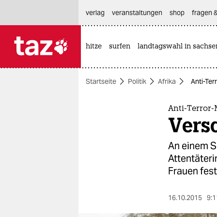
hautnavigation anspringen
hauptinhalt anspringen
footer anspringen
verlag
veranstaltungen
shop
fragen &
hitze
surfen
landtagswahl in sachse

taz zahl ich
taz zahl ich
Startseite
Politik
Afrika
Anti-Ter
themen
politik
Anti-Terro
Versc
öko
An einem 
gesellschaft
Attentäteri
Frauen fe
kultur
sport
16.10.2015
9:1