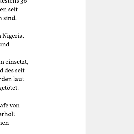
destens 36
en seit
 sind.
 Nigeria,
 und
n einsetzt,
 des seit
den laut
etötet.
rafe von
erholt
nen