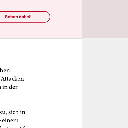
Schon dabei!
chen
e Attacken
 in der
, sich in
e einem