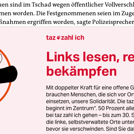
uen sind im Tschad wegen öffentlicher Vollversch
men worden. Die Festgenommenen seien im Zuge
nahmen ergriffen worden, sagte Polizeisprecher
Donnerstag. Die Schritte wurden nach einem
taz
zahl ich

anschlag mit mehreren Attentätern in dem afri
rgangenen Wochenende mit 36 Toten ergriffen.
Links lesen, r
il der Frauen sei seit Mittwoch in der Hauptstad
bekämpfen
t worden, sagte Manka. Bei dem Einsatz seien auc
ge Extremisten festgenommen worden.
Mit doppelter Kraft für eine offene G
brauchen Menschen, die sich vor O
einsetzen, unsere Solidarität. Die ta
beginnt im Zentrum“. 50 Prozent a
bei taz zahl ich gehen – bis zum 30
die linke, selbstverwaltete Orte unte
bevor sie verschwinden. Sind Sie da