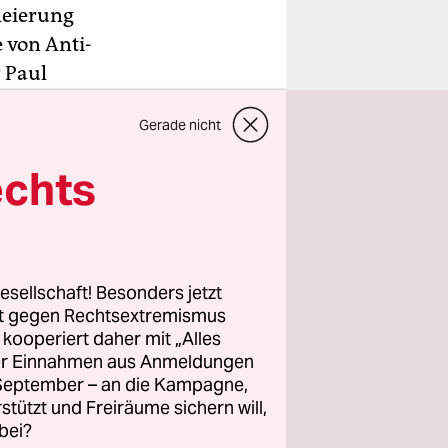
leierung
 von Anti-
 Paul
Gerade nicht
kanischen
echts
t N‘Djamena
h acht
esellschaft! Besonders jetzt
rt gegen Rechtsextremismus
z kooperiert daher mit „Alles
ller Einnahmen aus Anmeldungen
. September – an die Kampagne,
rstützt und Freiräume sichern will,
bei?