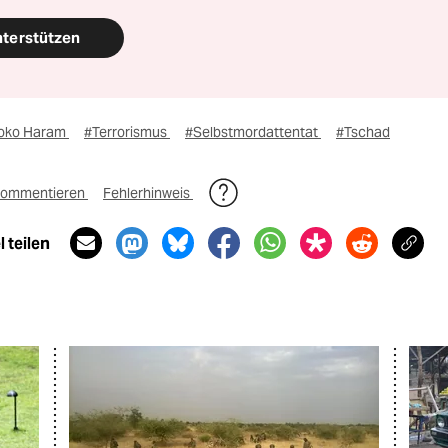
nterstützen
oko Haram
#Terrorismus
#Selbstmordattentat
#Tschad
ommentieren
Fehlerhinweis
 teilen