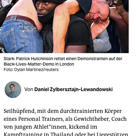
berlin
nord
wahrheit
verlag
verlag
Stark: Patrick Hutchinson rettet einen Demonstranten auf der
Black-Lives-Matter-Demo in London
veranstaltungen
Foto: Dylan Martinez/reuters
shop
fragen & hilfe
Von
Daniel Zylbersztajn-Lewandowski
unterstützen
Seilhüpfend, mit dem durchtrainierten Körper
abo
eines Personal Trainers, als Gewichtheber, Coach
genossenschaft
von jungen Athlet*innen, kickend im
Kampftraining in Thailand oder bei Liegestützen