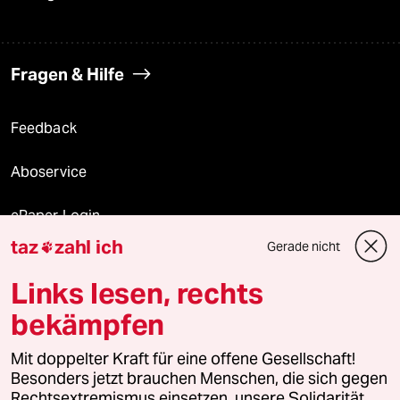
Fragen & Hilfe
Feedback
Aboservice
ePaper Login
taz
zahl ich
Gerade nicht

Downloads für Abonnierende
Links lesen, rechts
bekämpfen
© 2026 taz Verlags und Vertriebs GmbH
Alle Rechte vorbehalten. Bei rechtlichen Fragen oder für Genehmigungen
Mit doppelter Kraft für eine offene Gesellschaft!
wenden Sie sich bitte an
lizenzen@taz.de
Besonders jetzt brauchen Menschen, die sich gegen
Rechtsextremismus einsetzen, unsere Solidarität.