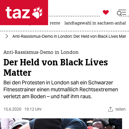

taz zahl ich
hitze
niedrigwasser
rente
landtagswahl in sachsen-anhalt

taz zahl ich
pa
Anti-Rassismus-Demo in London: Der Held von Black Lives Matt
taz zahl ich
themen
Anti-Rassismus-Demo in London
Der Held von Black Lives
politik
Matter
öko
Bei den Protesten in London sah ein Schwarzer
Fitnesstrainer einen mutmaßlich Rechtsextremen
gesellschaft
verletzt am Boden – und half ihm raus.
kultur
15.6.2020
19:12 Uhr
teilen
sport