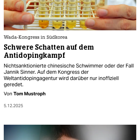
berlin
nord
wahrheit
Wada-Kongress in Südkorea
verlag
Schwere Schatten auf dem
Antidopingkampf
verlag
Nichtsanktionierte chinesische Schwimmer oder der Fall
veranstaltungen
Jannik Sinner. Auf dem Kongress der
Weltantidopingagentur wird darüber nur inoffiziell
shop
geredet.
fragen & hilfe
Von
Tom Mustroph
unterstützen
5.12.2025
abo
genossenschaft