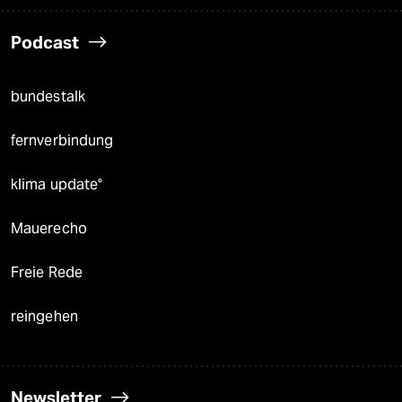
Podcast
bundestalk
fernverbindung
klima update°
Mauerecho
Freie Rede
reingehen
Newsletter