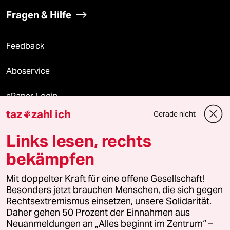
Fragen & Hilfe
Feedback
Aboservice
ePaper Login
taz
zahl ich
Gerade nicht

Downloads für Abonnierende
Links lesen, rechts
bekämpfen
© 2026 taz Verlags und Vertriebs GmbH
Mit doppelter Kraft für eine offene Gesellschaft!
Alle Rechte vorbehalten. Bei rechtlichen Fragen oder für Genehmigungen
wenden Sie sich bitte an
lizenzen@taz.de
Besonders jetzt brauchen Menschen, die sich gegen
Rechtsextremismus einsetzen, unsere Solidarität.
Daher gehen 50 Prozent der Einnahmen aus
Feedback
Redaktionsstatut
Kommune-Richtlinien
KI-
Neuanmeldungen an „Alles beginnt im Zentrum“ –