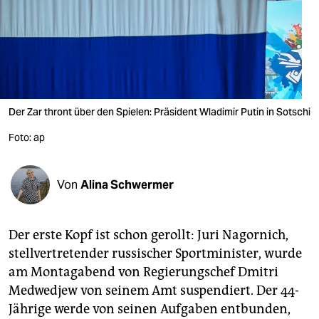
berlin
nord
wahrheit
verlag
Der Zar thront über den Spielen: Präsident Wladimir Putin in Sotschi
verlag
Foto: ap
veranstaltungen
shop
Von
Alina Schwermer
fragen & hilfe
Der erste Kopf ist schon gerollt: Juri Nagornich,
unterstützen
stellvertretender russischer Sportminister, wurde
abo
am Montagabend von Regierungschef Dmitri
Medwedjew von seinem Amt suspendiert. Der 44-
genossenschaft
Jährige werde von seinen Aufgaben entbunden,