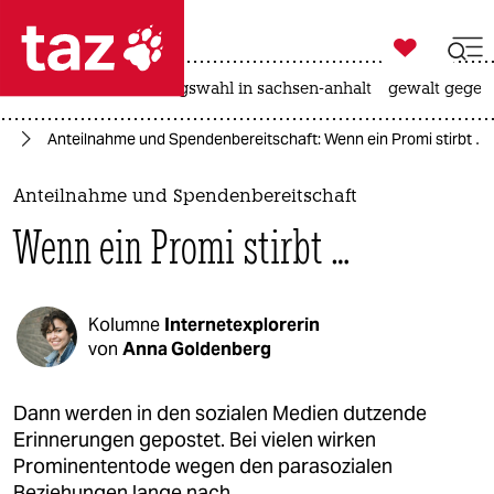

taz zahl ich
hitze
surfen
landtagswahl in sachsen-anhalt
gewalt gegen

taz zahl ich
en
Anteilnahme und Spendenbereitschaft: Wenn ein Promi stirbt …
taz zahl ich
themen
Anteilnahme und Spendenbereitschaft
Wenn ein Promi stirbt …
politik
öko
Kolumne
Internetexplorerin
gesellschaft
von
Anna Goldenberg
kultur
Dann werden in den sozialen Medien dutzende
Erinnerungen gepostet. Bei vielen wirken
sport
Prominententode wegen den parasozialen
Beziehungen lange nach.