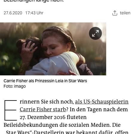
berlin
nord
27.6.2020
17:43 Uhr
teilen
wahrheit
verlag
verlag
veranstaltungen
shop
Carrie Fisher als Prinzessin Leia in Star Wars
Foto: imago
fragen & hilfe
E
unterstützen
rinnern Sie sich noch,
als US-Schauspielerin
Carrie Fisher starb
? In den Tagen nach dem
abo
27. Dezember 2016 fluteten
genossenschaft
Beileidsbekundungen die sozialen Medien. Die
„Star Wars“-Darstellerin war bekannt dafür, offen