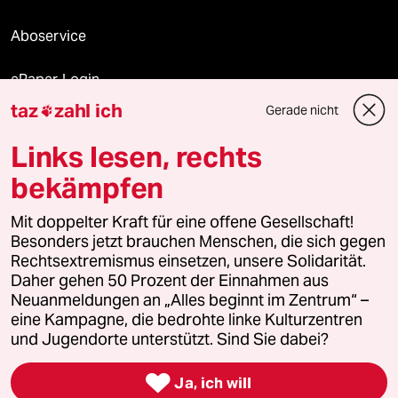
Aboservice
ePaper Login
taz
zahl ich
Gerade nicht

Downloads für Abonnierende
Links lesen, rechts
bekämpfen
© 2026 taz Verlags und Vertriebs GmbH
Alle Rechte vorbehalten. Bei rechtlichen Fragen oder für Genehmigungen
Mit doppelter Kraft für eine offene Gesellschaft!
wenden Sie sich bitte an
lizenzen@taz.de
Besonders jetzt brauchen Menschen, die sich gegen
Rechtsextremismus einsetzen, unsere Solidarität.
Daher gehen 50 Prozent der Einnahmen aus
Feedback
Redaktionsstatut
Kommune-Richtlinien
KI-
Neuanmeldungen an „Alles beginnt im Zentrum“ –
eine Kampagne, die bedrohte linke Kulturzentren
Leitlinie
Informant
Datenschutz
Impressum
AGB
und Jugendorte unterstützt. Sind Sie dabei?
Seitenwende
Einwilligungen widerrufen (Ads)

Ja, ich will