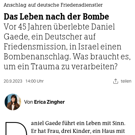
berlin
Anschlag auf deutsche Friedensdienstler
nord
Das Leben nach der Bombe
Vor 45 Jahren überlebte Daniel
wahrheit
Gaede, ein Deutscher auf
verlag
Friedensmission, in Israel einen
verlag
Bombenanschlag. Was braucht es,
um ein Trauma zu verarbeiten?
veranstaltungen
shop
20.9.2023
14:00 Uhr
teilen
fragen & hilfe
unterstützen
Von
Erica Zingher
abo
aniel Gaede führt ein Leben mit Sinn.
genossenschaft
Er hat Frau, drei Kinder, ein Haus mit