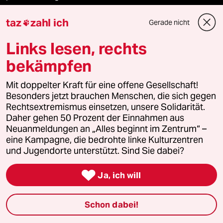
panterpreis 2026
taz
zahl ich
Gerade nicht

Links lesen, rechts
bekämpfen
Podcast
Mit doppelter Kraft für eine offene Gesellschaft!
Besonders jetzt brauchen Menschen, die sich gegen
bundestalk
Rechtsextremismus einsetzen, unsere Solidarität.
Daher gehen 50 Prozent der Einnahmen aus
fernverbindung
Neuanmeldungen an „Alles beginnt im Zentrum“ –
eine Kampagne, die bedrohte linke Kulturzentren
klima update°
und Jugendorte unterstützt. Sind Sie dabei?
Mauerecho

Ja, ich will
Freie Rede
Schon dabei!
reingehen