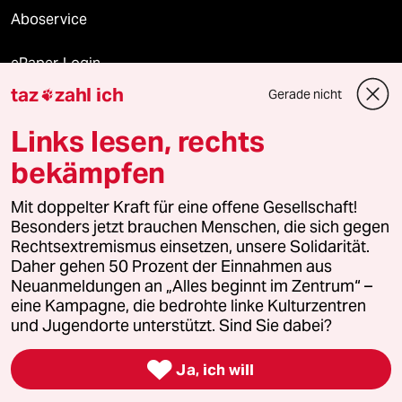
Aboservice
ePaper Login
taz
zahl ich
Gerade nicht

Downloads für Abonnierende
Links lesen, rechts
bekämpfen
© 2026 taz Verlags und Vertriebs GmbH
Alle Rechte vorbehalten. Bei rechtlichen Fragen oder für Genehmigungen
Mit doppelter Kraft für eine offene Gesellschaft!
wenden Sie sich bitte an
lizenzen@taz.de
Besonders jetzt brauchen Menschen, die sich gegen
Rechtsextremismus einsetzen, unsere Solidarität.
Daher gehen 50 Prozent der Einnahmen aus
Feedback
Redaktionsstatut
Kommune-Richtlinien
KI-
Neuanmeldungen an „Alles beginnt im Zentrum“ –
eine Kampagne, die bedrohte linke Kulturzentren
Leitlinie
Informant
Datenschutz
Impressum
AGB
und Jugendorte unterstützt. Sind Sie dabei?
Seitenwende
Einwilligungen widerrufen (Ads)

Ja, ich will