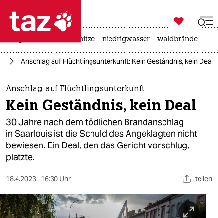

taz zahl ich
krieg in der ukraine
hitze
niedrigwasser
waldbrände

taz zahl ich
us
Anschlag auf Flüchtlingsunterkunft: Kein Geständnis, kein Deal
taz zahl ich
themen
Anschlag auf Flüchtlingsunterkunft
Kein Geständnis, kein Deal
politik
30 Jahre nach dem tödlichen Brandanschlag
öko
in Saarlouis ist die Schuld des Angeklagten nicht
bewiesen. Ein Deal, den das Gericht vorschlug,
gesellschaft
platzte.
kultur
18.4.2023
16:30 Uhr
teilen
sport