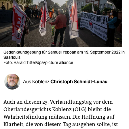
berlin
nord
wahrheit
verlag
verlag
Gedenkkundgebung für Samuel Yeboah am 19. September 2022 in
Saarlouis
veranstaltungen
Foto: Harald Tittel/dpa/picture alliance
shop
Aus Koblenz
Christoph Schmidt-Lunau
fragen & hilfe
unterstützen
Auch an diesem 23. Verhandlungstag vor dem
abo
Oberlandesgerichts Koblenz (OLG) bleibt die
Wahrheitsfindung mühsam. Die Hoffnung auf
genossenschaft
Klarheit, die von diesem Tag ausgehen sollte, ist