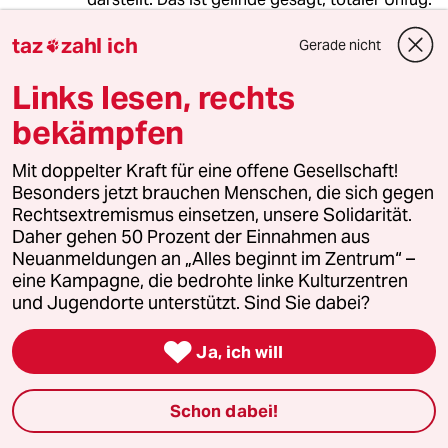
Wer illegale Drogen konsumiert, nimmt halt
taz
zahl ich
auch das Risiko in Kauf, dass sie Dreck
Gerade nicht

enthalten, der den Dealern Extra-Profite bringt.
Links lesen, rechts
So ist das eben, wenn man sich mit Kriminellen
einlässt. Da hilft nur eines: sich mit legalen
bekämpfen
Drogen berauschen oder ganz verzichten.
Mit doppelter Kraft für eine offene Gesellschaft!
Besonders jetzt brauchen Menschen, die sich gegen
robbyy
R
Rechtsextremismus einsetzen, unsere Solidarität.
01.04.2013
,
21:50 Uhr
Daher gehen 50 Prozent der Einnahmen aus
Neuanmeldungen an „Alles beginnt im Zentrum“ –
Dann machts doch legal. Das dürfte doch kein
eine Kampagne, die bedrohte linke Kulturzentren
Problem für Politiker sein, die so mirnichts
und Jugendorte unterstützt. Sind Sie dabei?
dirnichts Kleinsparer enteignen, Parteispenden
bis zur Unkenntlichkeit stückeln und sich legal

bestechen lassen können... Geht doch alles,
Ja, ich will
man muss es nur wollen....
Schon dabei!