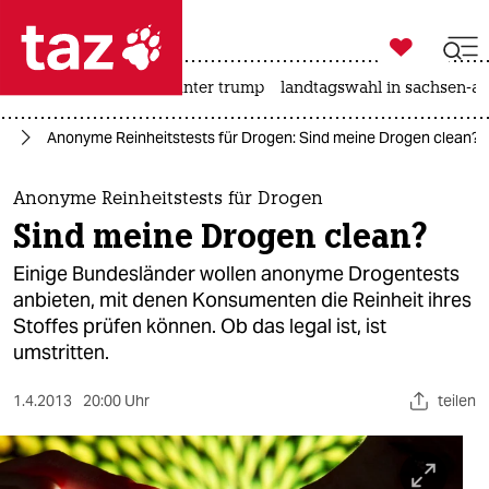

taz zahl ich
nahost-konflikt
usa unter trump
landtagswahl in sachsen-an

taz zahl ich
nd
Anonyme Reinheitstests für Drogen: Sind meine Drogen clean?
taz zahl ich
themen
Anonyme Reinheitstests für Drogen
Sind meine Drogen clean?
politik
Einige Bundesländer wollen anonyme Drogentests
öko
anbieten, mit denen Konsumenten die Reinheit ihres
Stoffes prüfen können. Ob das legal ist, ist
gesellschaft
umstritten.
kultur
1.4.2013
20:00 Uhr
teilen
sport