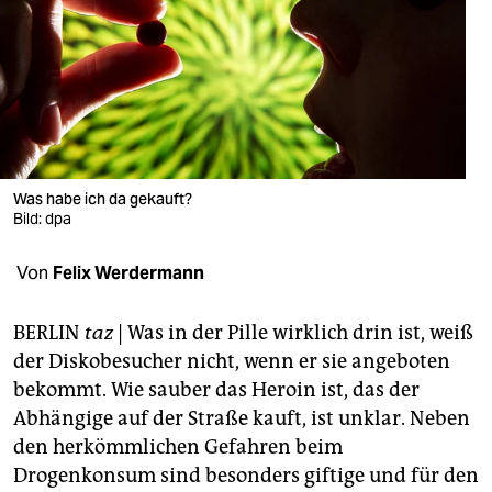
berlin
nord
wahrheit
verlag
verlag
Was habe ich da gekauft?
Bild: dpa
veranstaltungen
Von
Felix Werdermann
shop
fragen & hilfe
BERLIN
taz
| Was in der Pille wirklich drin ist, weiß
der Diskobesucher nicht, wenn er sie angeboten
unterstützen
bekommt. Wie sauber das Heroin ist, das der
abo
Abhängige auf der Straße kauft, ist unklar. Neben
den herkömmlichen Gefahren beim
genossenschaft
Drogenkonsum sind besonders giftige und für den