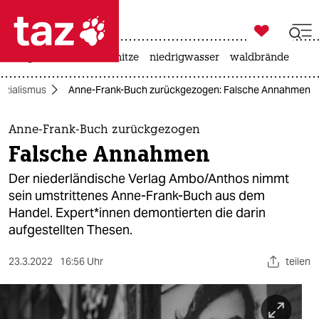

taz zahl ich
krieg in der ukraine
hitze
niedrigwasser
waldbrände

taz zahl ich
ozialismus
Anne-Frank-Buch zurückgezogen: Falsche Annahmen
taz zahl ich
themen
Anne-Frank-Buch zurückgezogen
Falsche Annahmen
politik
Der niederländische Verlag Ambo/Anthos nimmt
öko
sein umstrittenes Anne-Frank-Buch aus dem
Handel. Ex­per­t*in­nen demontierten die darin
gesellschaft
aufgestellten Thesen.
kultur
23.3.2022
16:56 Uhr
teilen
sport