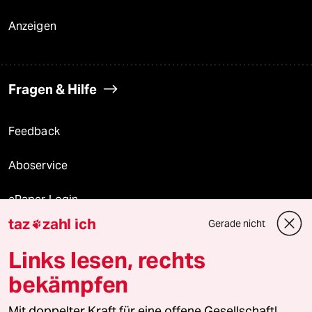
Anzeigen
Fragen & Hilfe
Feedback
Aboservice
ePaper Login
taz
zahl ich
Gerade nicht

Downloads für Abonnierende
Links lesen, rechts
bekämpfen
© 2026 taz Verlags und Vertriebs GmbH
Mit doppelter Kraft für eine offene Gesellschaft!
Alle Rechte vorbehalten. Bei rechtlichen Fragen oder für Genehmigungen