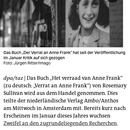
berlin
nord
wahrheit
verlag
verlag
Das Buch „Der Verrat an Anne Frank“ hat seit der Veröffentlichung
im Januar Kritik auf sich gezogen
veranstaltungen
Foto: Jürgen Ritter/imago
shop
dpa/taz
| Das Buch „Het verraad van Anne Frank“
fragen & hilfe
(zu deutsch: „Verrat an Anne Frank“) von Rosemary
Sullivan wird aus dem Handel genommen. Dies
unterstützen
teilte der niederländische Verlag Ambo/Anthos
am Mittwoch in Amsterdam mit. Bereits kurz nach
abo
Erscheinen im Januar dieses Jahres wuchsen
genossenschaft
Zweifel an den zugrundeliegenden Recherchen
.