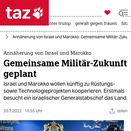

taz zahl ich
nahost-konflikt
usa unter trump
gewalt gegen frauen
hitze

taz zahl ich
st
Annäherung von Israel und Marokko: Gemeinsame Militär-Zukunf
taz zahl ich
themen
Annäherung von Israel und Marokko
Gemeinsame Militär-Zukunft
politik
geplant
öko
Israel und Marokko wollen künftig zu Rüstungs-
sowie Technologieprojekten kooperieren. Erstmals
gesellschaft
besucht ein israelischer Generalstabschef das Land.
kultur
20.7.2022
16:55 Uhr
teilen
sport