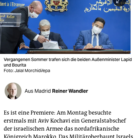
berlin
nord
wahrheit
verlag
verlag
Vergangenen Sommer trafen sich die beiden Außenminister Lapid
und Bourita
veranstaltungen
Foto: Jalal Morchidi/epa
shop
fragen & hilfe
Aus Madrid
Reiner Wandler
unterstützen
Es ist eine Premiere: Am Montag besuchte
abo
erstmals mit Aviv Kochavi ein Generalstabschef
genossenschaft
der israelischen Armee das nordafrikanische
Königreich Marokko. Das Militäroberhaupt Israels