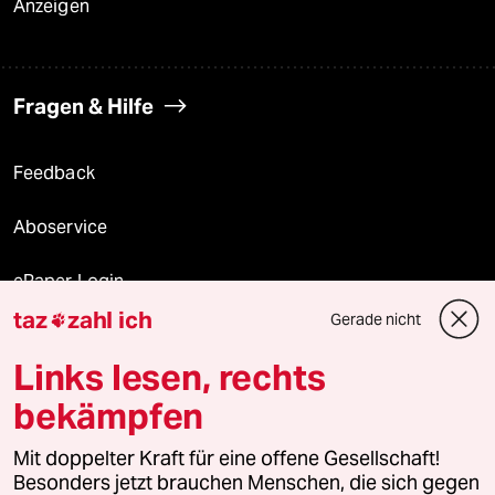
Anzeigen
Fragen & Hilfe
Feedback
Aboservice
ePaper Login
taz
zahl ich
Gerade nicht

Downloads für Abonnierende
Links lesen, rechts
bekämpfen
© 2026 taz Verlags und Vertriebs GmbH
Alle Rechte vorbehalten. Bei rechtlichen Fragen oder für Genehmigungen
Mit doppelter Kraft für eine offene Gesellschaft!
wenden Sie sich bitte an
lizenzen@taz.de
Besonders jetzt brauchen Menschen, die sich gegen