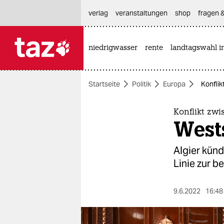
hautnavigation anspringen
hauptinhalt anspringen
footer anspringen
verlag
veranstaltungen
shop
fragen &
niedrigwasser
rente
landtagswahl i

taz zahl ich
taz zahl ich
Startseite
Politik
Europa
Konflik
themen
politik
Konflikt zw
West
öko
Algier kün
gesellschaft
Linie zur 
kultur
9.6.2022
16:48
sport