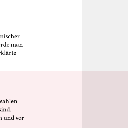
anischer
werde man
rklärte
wahlen
sind.
h und vor