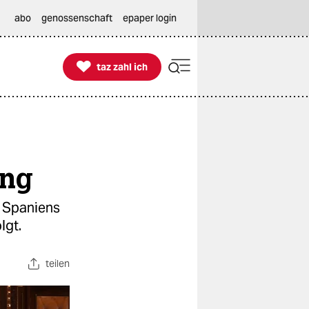
abo
genossenschaft
epaper login

taz zahl ich
taz zahl ich
ung
t Spaniens
lgt.
teilen