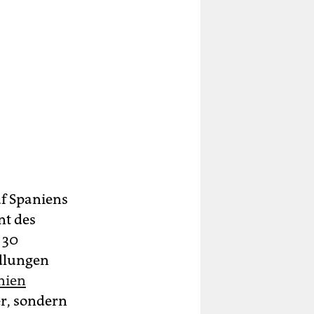
f Spaniens
nt des
 30
dlungen
nien
er, sondern