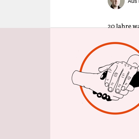
Aus 
epaper login
20 Jahre w
Freundscha
Abkommen, 
Ministerpr
algerische
„Entwicklu
Angelegenh
Wenige Stu
ab Donners
wohl eine 
diese auch
ist bisher 