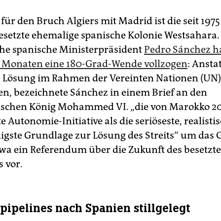
ür den Bruch Algiers mit Madrid ist die seit 1975
setzte ehemalige spanische Kolonie Westsahara.
sche spanische Ministerpräsident
Pedro Sánchez ha
 Monaten eine 180-Grad-Wende vollzogen
: Ansta
e Lösung im Rahmen der Vereinten Nationen (UN)
en, bezeichnete Sánchez in einem Brief an den
schen König Mohammed VI. „die von Marokko 2
e Autonomie-Initiative als die seriöseste, realisti
gste Grundlage zur Lösung des Streits“ um das G
wa ein Referendum über die Zukunft des besetzt
s vor.
pipelines nach Spanien stillgelegt