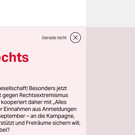
Gerade nicht
anische
rstorbene
echts
 innere
esellschaft! Besonders jetzt
rt gegen Rechtsextremismus
mit, dass
z kooperiert daher mit „Alles
b damit
ller Einnahmen aus Anmeldungen
nwieweit
. September – an die Kampagne,
betrifft,
rstützt und Freiräume sichern will,
bei?