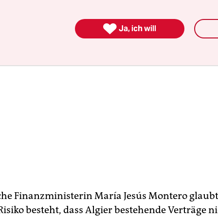

Ja, ich will
che Finanzministerin María Jesús Montero glaubt
Risiko besteht, dass Algier bestehende Verträge nic