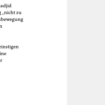
madjid
g „nicht zu
ngsbewegung
en
einstigen
ine
er