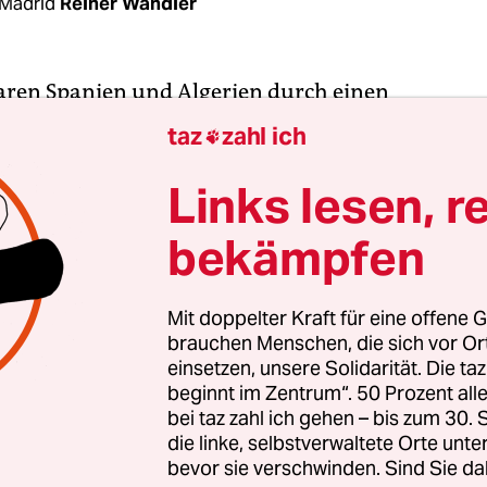
Madrid
Reiner Wandler
aren Spanien und Algerien durch einen
ftsvertrag verbunden. Nun kündigte Algier das
taz
zahl ich

in dem sich einst der damalige, konservative sp
äsident José María Aznar und der mittlerweile
ve
Links lesen, r
 Machthaber Abdelaziz Bouteflika
bekämpfen
ngszusammenarbeit“ und „Nicht­ein­mischung in
eiten“ gelobten.
Mit doppelter Kraft für eine offene G
brauchen Menschen, die sich vor O
nden später teilte der algerische Bankenverband 
einsetzen, unsere Solidarität. Die ta
tag Geschäfte mit Spanien verboten seien. Er ga
beginnt im Zentrum“. 50 Prozent a
Anweisung des Wirtschaftsministeriums weiter. I
bei taz zahl ich gehen – bis zum 30
 die Erdgaslieferungen von Algerien nach Spanien 
die linke, selbstverwaltete Orte unte
bevor sie verschwinden. Sind Sie da
unklar.