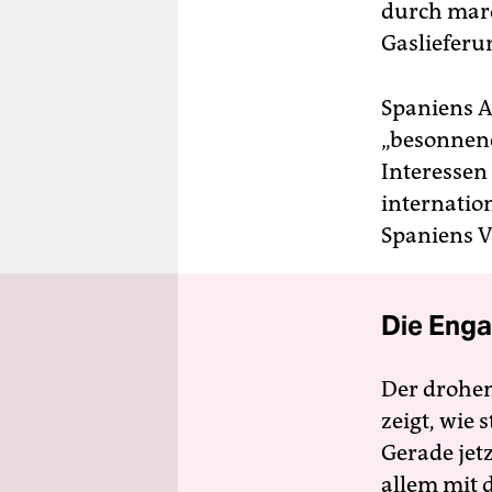
durch maro
Gaslieferu
Spaniens A
„besonnene
Interessen 
internatio
Spaniens V
Die Enga
Der drohe
zeigt, wie
Gerade jet
allem mit d