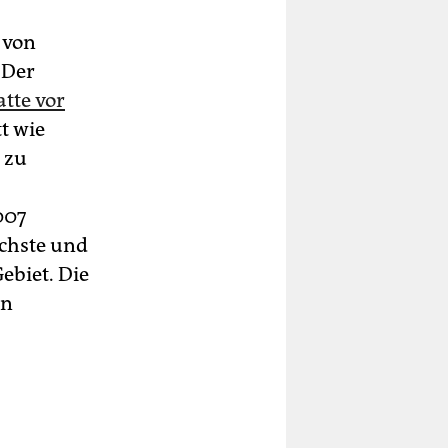
 von
 Der
tte vor
tt wie
 zu
007
schste und
ebiet. Die
en