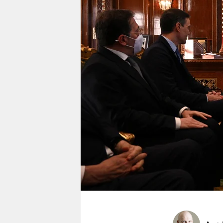
berlin
nord
wahrheit
verlag
verlag
veranstaltungen
shop
fragen & hilfe
unterstützen
abo
genossenschaft