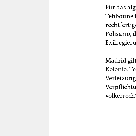
Für das al
Tebboune is
rechtfertig
Polisario,
Exilregieru
Madrid gil
Kolonie. T
Verletzung
Verpflicht
völkerrech