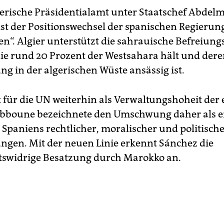
gerische Präsidentialamt unter Staatschef Abdel
t der Posi­tions­wechsel der spanischen Regierun
en“. Algier unterstützt die sah­raui­sche Befreiu
 die rund 20 Prozent der Westsahara hält und der
ng in der algerischen Wüste ansässig ist.
t für die UN weiterhin als Verwaltungshoheit der 
ebboune bezeichnete den Umschwung daher als e
 Spaniens rechtlicher, moralischer und politisch
ungen. Mit der neuen Linie erkennt Sánchez die
tswidrige Besatzung durch Marokko an.