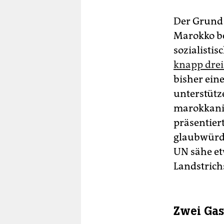
Der Grund f
Marokko be
sozialisti
knapp drei
bisher ein
unterstütz
marokkani
präsentiert
glaubwürdi
UN sähe et
Landstrich
Zwei Gas