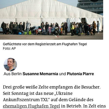
berlin
nord
wahrheit
verlag
verlag
Geflüchtete vor dem Registrierzelt am Flughafen Tegel
Foto: AP
veranstaltungen
shop
fragen & hilfe
Aus Berlin
Susanne Memarnia
und
Plutonia Plarre
unterstützen
Drei große weiße Zelte empfangen die Besucher.
abo
Seit Sonntag ist das neue „Ukraine
Ankunftszentrum TXL“ auf dem Gelände des
genossenschaft
ehemaligen Flughafen Tegel
in Betrieb. In Zelt eins