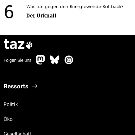
6
Was tun gegen den Energiewende-Rollback?
Der Urknall
taz

Folgen Sie uns
Ressorts
Politik
Öko
Gesellschaft