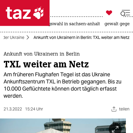

taz zahl ich
hitze
surfen
landtagswahl in sachsen-anhalt
gewalt gegen

taz zahl ich
in der Ukraine
Ankunft von Ukrainern in Berlin: TXL weiter am Netz
taz zahl ich
themen
Ankunft von Ukrainern in Berlin
TXL weiter am Netz
politik
Am früheren Flughafen Tegel ist das Ukraine
öko
Ankunftszentrum TXL in Betrieb gegangen. Bis zu
10.000 Geflüchtete können dort täglich erfasst
gesellschaft
werden.
kultur
21.3.2022
15:24 Uhr
teilen
sport