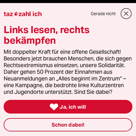
Aboservice
taz
zahl ich
Gerade nicht

Links lesen, rechts
ePaper Login
bekämpfen
Downloads für Abonnierende
Mit doppelter Kraft für eine offene Gesellschaft!
Besonders jetzt brauchen Menschen, die sich gegen
Rechtsextremismus einsetzen, unsere Solidarität.
© 2026 taz Verlags und Vertriebs GmbH
Daher gehen 50 Prozent der Einnahmen aus
Alle Rechte vorbehalten. Bei rechtlichen Fragen oder für Genehmigungen
Neuanmeldungen an „Alles beginnt im Zentrum“ –
wenden Sie sich bitte an
lizenzen@taz.de
eine Kampagne, die bedrohte linke Kulturzentren
und Jugendorte unterstützt. Sind Sie dabei?
Feedback
Redaktionsstatut
Kommune-Richtlinien
KI-

Ja, ich will
Leitlinie
Informant
Datenschutz
Impressum
AGB
Schon dabei!
Seitenwende
Einwilligungen widerrufen (Ads)