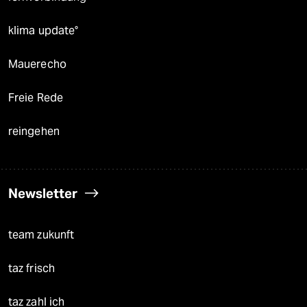
klima update°
Mauerecho
Freie Rede
reingehen
Newsletter
team zukunft
taz frisch
taz zahl ich