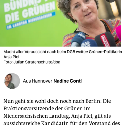
berlin
nord
wahrheit
verlag
verlag
Macht aller Voraussicht nach beim DGB weiter: Grünen-Politikerin
Anja Piel
veranstaltungen
Foto: Julian Stratenschulte/dpa
shop
Aus Hannover
Nadine Conti
fragen & hilfe
unterstützen
Nun geht sie wohl doch noch nach Berlin: Die
abo
Fraktionsvorsitzende der Grünen im
Niedersächsischen Landtag, Anja Piel, gilt als
genossenschaft
aussichtsreiche Kandidatin für den Vorstand des