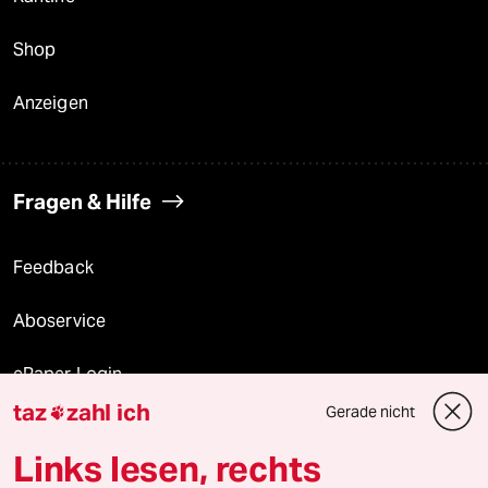
Shop
Anzeigen
Fragen & Hilfe
Feedback
Aboservice
ePaper Login
taz
zahl ich
Gerade nicht

Downloads für Abonnierende
Links lesen, rechts