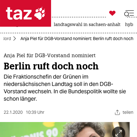

taz zahl ich
niedrigwasser
rente
landtagswahl in sachsen-anhalt
hybri

taz zahl ich
Nord
Anja Piel für DGB-Vorstand nominiert: Berlin ruft doch noch
taz zahl ich
themen
Anja Piel für DGB-Vorstand nominiert
Berlin ruft doch noch
politik
Die Fraktionschefin der Grünen im
öko
niedersächsischen Landtag soll in den DGB-
Vorstand wechseln. In die Bundespolitik wollte sie
gesellschaft
schon länger.
kultur
22.1.2020
10:39 Uhr
teilen
sport