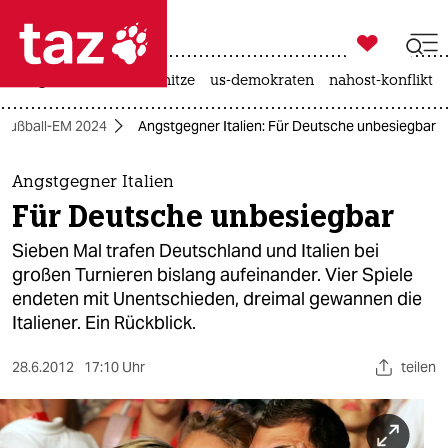

taz zahl ich
krieg in der ukraine
hitze
us-demokraten
nahost-konflikt

taz zahl ich
Fußball-EM 2024
Angstgegner Italien: Für Deutsche unbesiegbar
taz zahl ich
themen
Angstgegner Italien
Für Deutsche unbesiegbar
politik
Sieben Mal trafen Deutschland und Italien bei
öko
großen Turnieren bislang aufeinander. Vier Spiele
endeten mit Unentschieden, dreimal gewannen die
gesellschaft
Italiener. Ein Rückblick.
kultur
28.6.2012
17:10 Uhr
teilen
sport