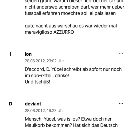
selben grund warum dieser herr bei der taz und
nicht anderswo schreiben darf. wer mehr ueber
fussball erfahren moechte soll el pais lesen
gute nacht aus warschau es war wieder mal
meraviglioso AZZURRO
ion
I
28.06.2012
,
23:02 Uhr
D'accord, D. Yücel schreibt ab sofort nur noch
im spo-r-tteil, danke!
Und tschüß!
deviant
D
28.06.2012
,
19:23 Uhr
Mensch, Yücel, was is los? Etwa doch nen
Maulkorb bekommen? Hat sich das Deutsch