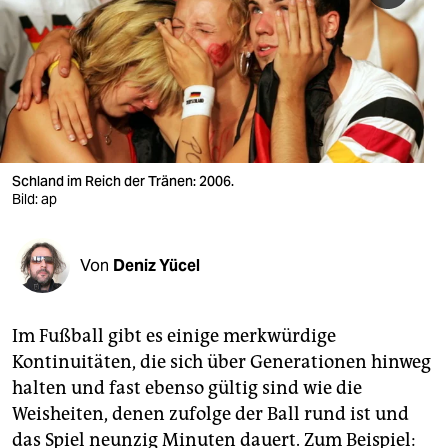
berlin
nord
wahrheit
verlag
verlag
Schland im Reich der Tränen: 2006.
Bild: ap
veranstaltungen
shop
Von
Deniz Yücel
fragen & hilfe
unterstützen
Im Fußball gibt es einige merkwürdige
Kontinuitäten, die sich über Generationen hinweg
abo
halten und fast ebenso gültig sind wie die
genossenschaft
Weisheiten, denen zufolge der Ball rund ist und
das Spiel neunzig Minuten dauert. Zum Beispiel: