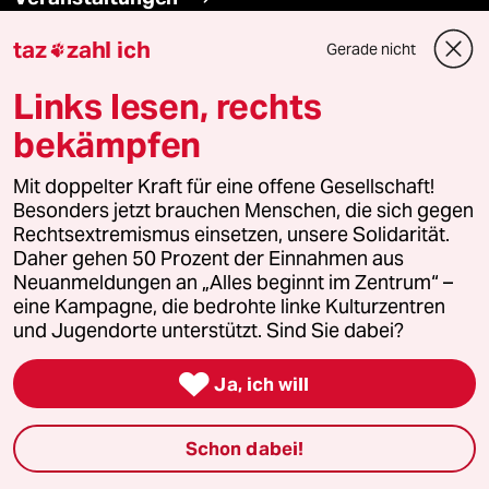
taz
zahl ich
Gerade nicht

Demnächst
Links lesen, rechts
Vor Ort
bekämpfen
Live im Stream
Mit doppelter Kraft für eine offene Gesellschaft!
Besonders jetzt brauchen Menschen, die sich gegen
Vergangene
Rechtsextremismus einsetzen, unsere Solidarität.
Daher gehen 50 Prozent der Einnahmen aus
taz lab 2027
Neuanmeldungen an „Alles beginnt im Zentrum“ –
eine Kampagne, die bedrohte linke Kulturzentren
und Jugendorte unterstützt. Sind Sie dabei?
Mehr taz Lesestoff

Ja, ich will
taz Blogs
Schon dabei!