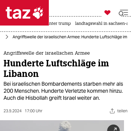

taz zahl ich
nahost-konflikt
usa unter trump
landtagswahl in sachsen-an

taz zahl ich
kt
Angriffswelle der israelischen Armee: Hunderte Luftschläge im 
taz zahl ich
themen
Angriffswelle der israelischen Armee
Hunderte Luftschläge im
politik
Libanon
öko
Bei israelischen Bombardements starben mehr als
200 Menschen. Hunderte Verletzte kommen hinzu.
gesellschaft
Auch die Hisbollah greift Israel weiter an.
kultur
23.9.2024
17:00 Uhr
teilen
sport