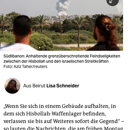
berlin
nord
wahrheit
verlag
verlag
Südlibanon: Anhaltende grenzüberschreitende Feindseligkeiten
zwischen der Hisbollah und den israelischen Streitkräften
veranstaltungen
Foto: Aziz Taher/reuters
shop
fragen & hilfe
Aus Beirut
Lisa Schneider
unterstützen
„Wenn Sie sich in einem Gebäude aufhalten, in
abo
dem sich Hisbollah-Waffenlager befinden,
genossenschaft
verlassen sie bis auf Weiteres sofort die Gegend“ –
so lauten die Nachrichten, die am frühen Montag