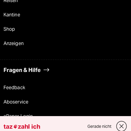
Reisen
Kantine
Shop
Anzeigen
Fragen & Hilfe
Feedback
Aboservice
ePaper Login
taz
zahl ich
Gerade nicht

Downloads für Abonnierende