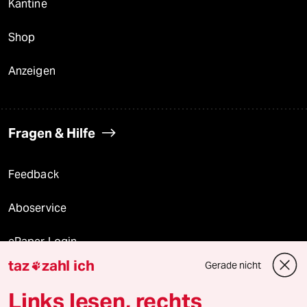
Kantine
Shop
Anzeigen
Fragen & Hilfe
Feedback
Aboservice
ePaper Login
taz
zahl ich
Gerade nicht

Downloads für Abonnierende
Links lesen, rechts