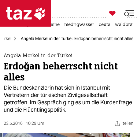

taz zahl ich
hitze
krieg in der ukraine
niedrigwasser
ceuta
waldbrän

taz zahl ich
Merkel
Angela Merkel in der Türkei: Erdoğan beherrscht nicht alles
taz zahl ich
themen
Angela Merkel in der Türkei
Erdoğan beherrscht nicht
politik
alles
öko
Die Bundeskanzlerin hat sich in Istanbul mit
Vertretern der türkischen Zivilgesellschaft
gesellschaft
getroffen. Im Gespräch ging es um die Kurdenfrage
und die Flüchtlingspolitik.
kultur
sport
23.5.2016
10:29 Uhr
teilen