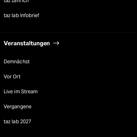
taz zahl ich
taz lab Infobrief
Veranstaltungen
Demnächst
Vor Ort
Live im Stream
Vergangene
taz lab 2027