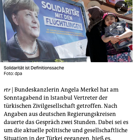
berlin
nord
wahrheit
verlag
verlag
veranstaltungen
Solidarität ist Definitionssache
Foto: dpa
shop
rtr
| Bundeskanzlerin Angela Merkel hat am
fragen & hilfe
Sonntagabend in Istanbul Vertreter der
unterstützen
türkischen Zivilgesellschaft getroffen. Nach
Angaben aus deutschen Regierungskreisen
abo
dauerte das Gespräch zwei Stunden. Dabei sei es
genossenschaft
um die aktuelle politische und gesellschaftliche
Situation in der Türkei gegangen, hieß es.