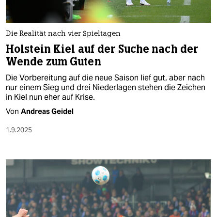
berlin
nord
Die Realität nach vier Spieltagen
wahrheit
Holstein Kiel auf der Suche nach der
Wende zum Guten
verlag
Die Vorbereitung auf die neue Saison lief gut, aber nach
verlag
nur einem Sieg und drei Niederlagen stehen die Zeichen
in Kiel nun eher auf Krise.
veranstaltungen
Von
Andreas Geidel
shop
1.9.2025
fragen & hilfe
unterstützen
abo
genossenschaft