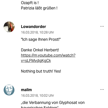
Ozapft is !
Patrizia läßt grüßen !
Lowandorder
16.03.2018
,
10:28 Uhr
"Ich sage Ihnen Prost!"
Danke Onkel Herbert!
https://m.youtube.com/watch?
v=sLFMvdgKgCk
Nothing but truth! Yes!
mallm
16.03.2018
,
10:02 Uhr
„die Verbannung von Glyphosat von
bayerischen Feldern“