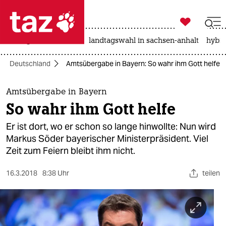

taz zahl ich
niedrigwasser
rente
landtagswahl in sachsen-anhalt
hybri

taz zahl ich
Deutschland
Amtsübergabe in Bayern: So wahr ihm Gott helfe
taz zahl ich
themen
Amtsübergabe in Bayern
So wahr ihm Gott helfe
politik
Er ist dort, wo er schon so lange hinwollte: Nun wird
öko
Markus Söder bayerischer Ministerpräsident. Viel
Zeit zum Feiern bleibt ihm nicht.
gesellschaft
16.3.2018
8:38 Uhr
teilen
kultur
sport