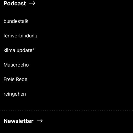
Podcast
bundestalk
fernverbindung
klima update°
Mauerecho
Freie Rede
reingehen
Newsletter