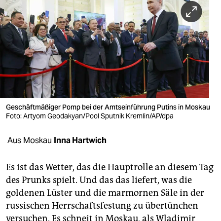
berlin
nord
wahrheit
verlag
verlag
veranstaltungen
Geschäftmäßiger Pomp bei der Amtseinführung Putins in Moskau
Foto: Artyom Geodakyan/Pool Sputnik Kremlin/AP/dpa
shop
Aus Moskau
Inna Hartwich
fragen & hilfe
unterstützen
Es ist das Wetter, das die Hauptrolle an diesem Tag
des Prunks spielt. Und das das liefert, was die
abo
goldenen Lüster und die marmornen Säle in der
genossenschaft
russischen Herrschaftsfestung zu übertünchen
versuchen. Es schneit in Moskau, als Wladimir