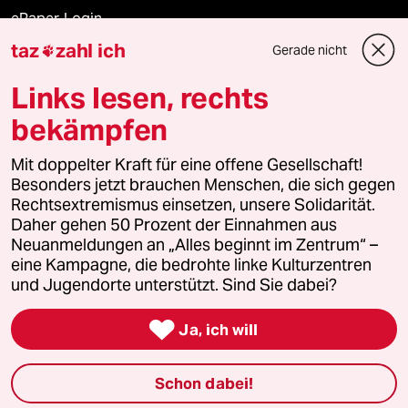
ePaper Login
taz
zahl ich
Gerade nicht

Downloads für Abonnierende
Links lesen, rechts
bekämpfen
© 2026 taz Verlags und Vertriebs GmbH
Alle Rechte vorbehalten. Bei rechtlichen Fragen oder für Genehmigungen
Mit doppelter Kraft für eine offene Gesellschaft!
wenden Sie sich bitte an
lizenzen@taz.de
Besonders jetzt brauchen Menschen, die sich gegen
Rechtsextremismus einsetzen, unsere Solidarität.
Daher gehen 50 Prozent der Einnahmen aus
Feedback
Redaktionsstatut
Kommune-Richtlinien
KI-
Neuanmeldungen an „Alles beginnt im Zentrum“ –
eine Kampagne, die bedrohte linke Kulturzentren
Leitlinie
Informant
Datenschutz
Impressum
AGB
und Jugendorte unterstützt. Sind Sie dabei?
Seitenwende
Einwilligungen widerrufen (Ads)

Ja, ich will
Schon dabei!