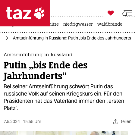

taz zahl ich
krieg in der ukraine
hitze
niedrigwasser
waldbrände

taz zahl ich
ne
Amtseinführung in Russland: Putin „bis Ende des Jahrhunderts“
taz zahl ich
themen
Amtseinführung in Russland
Putin „bis Ende des
politik
Jahrhunderts“
öko
Bei seiner Amtseinführung schwört Putin das
russische Volk auf seinen Kriegskurs ein. Für den
gesellschaft
Präsidenten hat das Vaterland immer den „ersten
Platz“.
kultur
sport
7.5.2024
15:55 Uhr
teilen