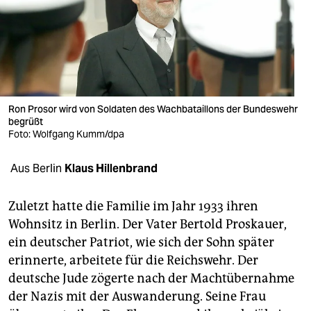
berlin
nord
wahrheit
verlag
Ron Prosor wird von Soldaten des Wachbataillons der Bundeswehr
begrüßt
verlag
Foto: Wolfgang Kumm/dpa
veranstaltungen
Aus Berlin
Klaus Hillenbrand
shop
fragen & hilfe
Zuletzt hatte die Familie im Jahr 1933 ihren
Wohnsitz in Berlin. Der Vater Bertold Proskauer,
unterstützen
ein deutscher Patriot, wie sich der Sohn später
erinnerte, arbeitete für die Reichswehr. Der
abo
deutsche Jude zögerte nach der Machtübernahme
genossenschaft
der Nazis mit der Auswanderung. Seine Frau