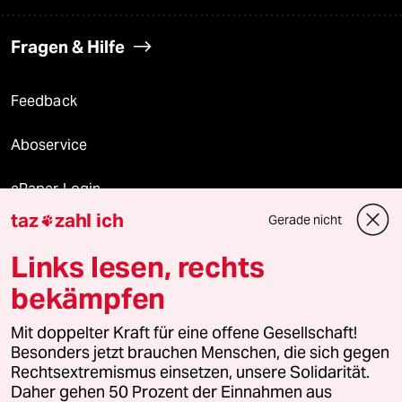
Fragen & Hilfe
Feedback
Aboservice
ePaper Login
taz
zahl ich
Gerade nicht

Downloads für Abonnierende
Links lesen, rechts
bekämpfen
© 2026 taz Verlags und Vertriebs GmbH
Alle Rechte vorbehalten. Bei rechtlichen Fragen oder für Genehmigungen
Mit doppelter Kraft für eine offene Gesellschaft!
wenden Sie sich bitte an
lizenzen@taz.de
Besonders jetzt brauchen Menschen, die sich gegen
Rechtsextremismus einsetzen, unsere Solidarität.
Daher gehen 50 Prozent der Einnahmen aus
Feedback
Redaktionsstatut
Kommune-Richtlinien
KI-