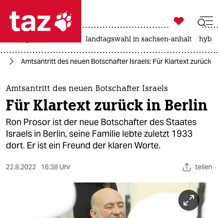

taz zahl ich
niedrigwasser
rente
landtagswahl in sachsen-anhalt
hybri

taz zahl ich
nd
Amtsantritt des neuen Botschafter Israels: Für Klartext zurück in
taz zahl ich
themen
Amtsantritt des neuen Botschafter Israels
Für Klartext zurück in Berlin
politik
Ron Prosor ist der neue Botschafter des Staates
öko
Israels in Berlin, seine Familie lebte zuletzt 1933
dort. Er ist ein Freund der klaren Worte.
gesellschaft
22.8.2022
16:38 Uhr
teilen
kultur
sport