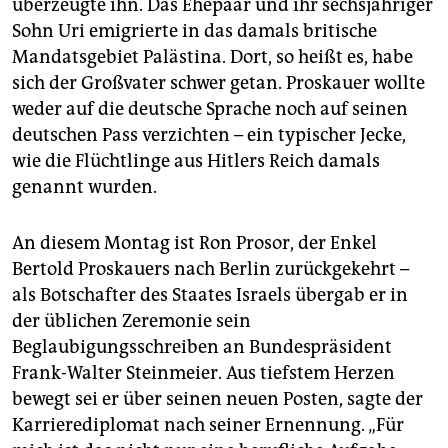
überzeugte ihn. Das Ehepaar und ihr sechsjähriger
epaper login
Sohn Uri emigrierte in das damals britische
Mandatsgebiet Palästina. Dort, so heißt es, habe
sich der Großvater schwer getan. Proskauer wollte
weder auf die deutsche Sprache noch auf seinen
deutschen Pass verzichten – ein typischer Jecke,
wie die Flüchtlinge aus Hitlers Reich damals
genannt wurden.
An diesem Montag ist Ron Prosor, der Enkel
Bertold Proskauers nach Berlin zurückgekehrt –
als Botschafter des Staates Israels übergab er in
der üblichen Zeremonie sein
Beglaubigungsschreiben an Bundespräsident
Frank-Walter Steinmeier. Aus tiefstem Herzen
bewegt sei er über seinen neuen Posten, sagte der
Karrierediplomat nach seiner Ernennung. „Für