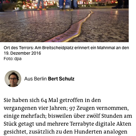
berlin
nord
wahrheit
verlag
Ort des Terrors: Am Breitscheidplatz erinnert ein Mahnmal an den
verlag
19. Dezember 2016
Foto: dpa
veranstaltungen
shop
Aus Berlin
Bert Schulz
fragen & hilfe
Sie haben sich 64 Mal getroffen in den
unterstützen
vergangenen vier Jahren; 97 Zeugen vernommen,
abo
einige mehrfach; bisweilen über zwölf Stunden am
Stück getagt und mehrere Terrabyte digitale Akten
genossenschaft
gesichtet, zusätzlich zu den Hunderten analogen