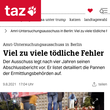

taz zahl ich
hitze
bergsteigen
usa unter trump
katzen
landtagswahl i

taz zahl ich
kt
Amri-Untersuchungsausschuss in Berlin: Viel zu viele tödliche Fe
taz zahl ich
themen
Amri-Untersuchungsausschuss in Berlin
Viel zu viele tödliche Fehler
politik
Der Ausschuss legt nach vier Jahren seinen
öko
Abschlussbericht vor. Er listet detailliert die Pannen
der Ermittlungsbehörden auf.
gesellschaft
9.8.2021
17:04 Uhr
teilen
kultur
sport