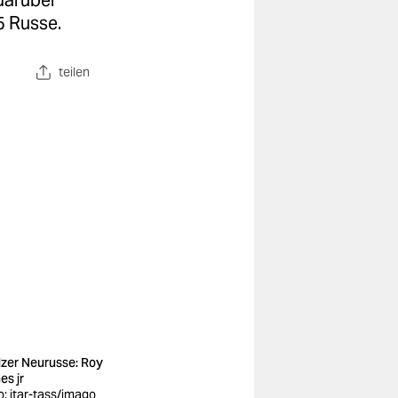
darüber
5 Russe.
teilen
lzer Neurusse: Roy
es jr
o: itar-tass/imago