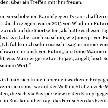
den, über ein Treffen mit ihm freuen.
n verschobenen Kampf gegen Tyson schafften es
r., die ihn zeigen, wie er 2015 von Wladimir Put
 zurück auf die Sportseiten, als hätte es dieser Ta
en. Es ist aber auch zu schön, wie Jones jr. von R
„Ich fühle mich sehr russisch“, sagt er immer wie
schwärmt er auch von Putin: „Er ist eine Männerm
ht, was Männer gerne tun. Er jagt, angelt, boxt. So
 seinem Wort.“
ird man sich freuen über den wackeren Propaga
enn sich sonst wo auf der Welt nicht allzu viele
den, die sich via Pay-per-View in den Kampf geg
n, in Russland überträgt das Fernsehen
das Event