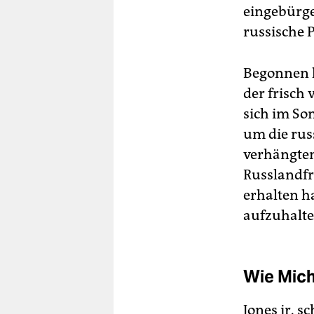
eingebürger
russische 
Begonnen h
der frisch
sich im So
um die rus
verhängten
Russlandfr
erhalten h
aufzuhalte
Wie Mic
Jones jr. s