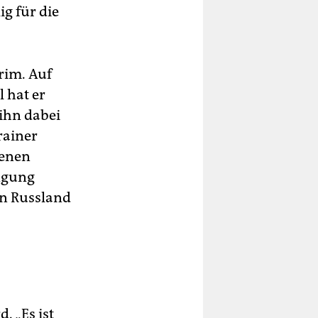
ig für die
rim. Auf
 hat er
ihn dabei
rainer
kenen
ingung
in Russland
. „Es ist