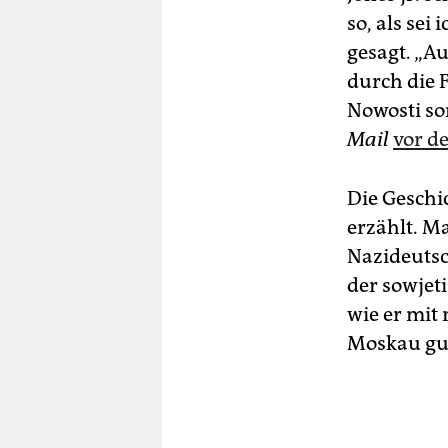
so, als sei
gesagt. „A
durch die 
Nowosti sor
Mail
vor d
Die Geschi
erzählt. Ma
Nazideutsc
der sowjeti
wie er mit
Moskau gut