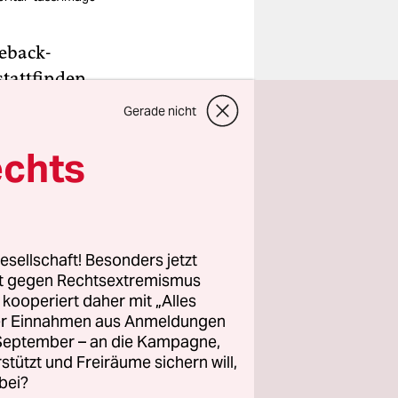
meback-
stattfinden
ür ältere
Gerade nicht
a gelten,
echts
en erst
54 Jahre alt
och
esellschaft! Besonders jetzt
rt gegen Rechtsextremismus
z kooperiert daher mit „Alles
1 und nicht
ller Einnahmen aus Anmeldungen
h auch als
. September – an die Kampagne,
rstützt und Freiräume sichern will,
s erfahren
bei?
talen.