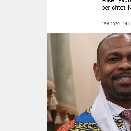
Mike Tyson
berlin
berichtet. 
nord
16.9.2020
14:4
wahrheit
verlag
verlag
veranstaltungen
shop
fragen & hilfe
unterstützen
abo
genossenschaft