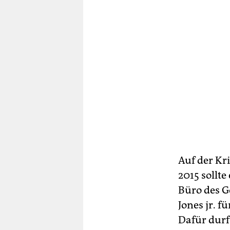
Auf der Kr
2015 sollt
Büro des G
Jones jr. f
Dafür durf