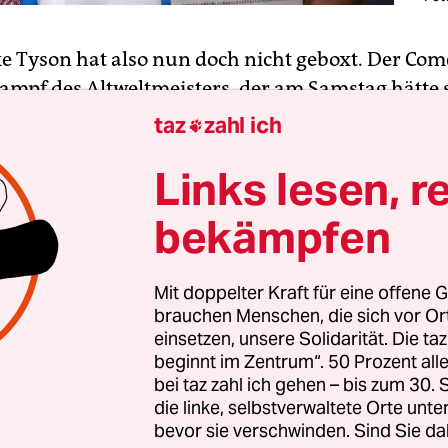
ke Tyson hat also nun doch nicht geboxt. Der Co
ampf des Altweltmeisters, der am Samstag hätte 
ollen, ist auf November verschoben worden. Weil f
taz
zahl ich

engere medizinische Auflagen in Zeiten von Coron
Links lesen, r
ig gewesen, hieß es. Als hätten die Veranstalter eb
t, dass
der ehemalige Schwergewichtsweltmeis­ter
bekämpfen
rt hat sich darüber auch Roy Jones jr., Tysons
egner. Der ist ebenfalls eine Legende, war er d
r in vier verschiedenen Gewichtsklassen.
Mit doppelter Kraft für eine offene G
brauchen Menschen, die sich vor O
einsetzen, unsere Solidarität. Die ta
r auch wieder länger her. Jones ist mittlerweile 5
beginnt im Zentrum“. 50 Prozent a
allgegenwärtig in den Schlagzeilen, obwohl er sic
bei taz zahl ich gehen – bis zum 30
die linke, selbstverwaltete Orte unte
 Schauspieler versucht hat. Wer etwas über Jone
bevor sie verschwinden. Sind Sie da
andet beim Surfen im Netz bald auf russischen Por