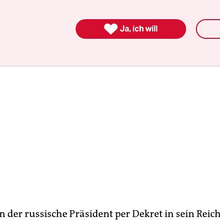
 ist nicht nur US-Amerikaner, er ist auch Russe.

Ja, ich will
n der russische Präsident per Dekret in sein Reic