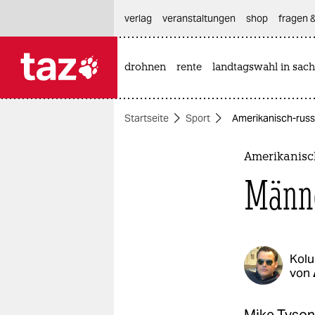
hautnavigation anspringen
hauptinhalt anspringen
footer anspringen
verlag
veranstaltungen
shop
fragen &
drohnen
rente
landtagswahl in sach

taz zahl ich
taz zahl ich
Startseite
Sport
Amerikanisch-rus
themen
politik
Amerikanisc
Männ
öko
gesellschaft
kultur
Kol
von
sport