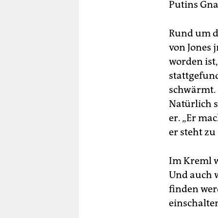
Putins Gna
Rund um de
von Jones j
worden ist,
stattgefund
schwärmt. 
Natürlich 
er. „Er mac
er steht zu
Im Kreml w
Und auch w
finden wer
einschalte