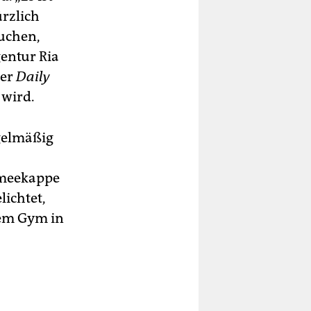
ürzlich
suchen,
entur Ria
der
Daily
 wird.
egelmäßig
rmeekappe
lichtet,
nem Gym in