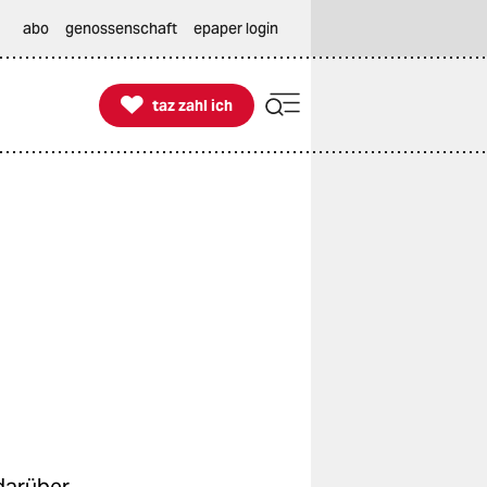
abo
genossenschaft
epaper login

taz zahl ich
taz zahl ich