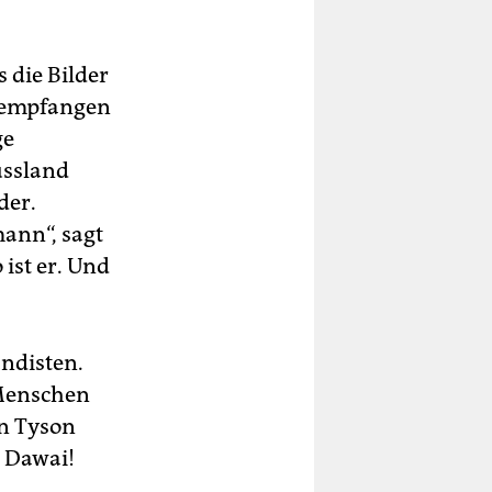
 die Bilder
in empfangen
ge
ussland
der.
ann“, sagt
 ist er. Und
ndisten.
 Menschen
en Tyson
. Dawai!