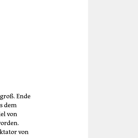
 groß. Ende
us dem
el von
eworden.
ktator von