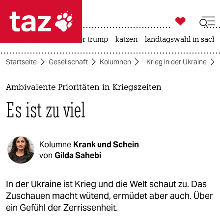

taz zahl ich
bergsteigen
usa unter trump
katzen
landtagswahl in sachs

taz zahl ich
Startseite
Gesellschaft
Kolumnen
Krieg in der Ukraine
taz zahl ich
themen
Ambivalente Prioritäten in Kriegszeiten
Es ist zu viel
politik
öko
Kolumne
Krank und Schein
gesellschaft
von
Gilda Sahebi
kultur
In der Ukraine ist Krieg und die Welt schaut zu. Das
Zuschauen macht wütend, ermüdet aber auch. Über
sport
ein Gefühl der Zerrissenheit.