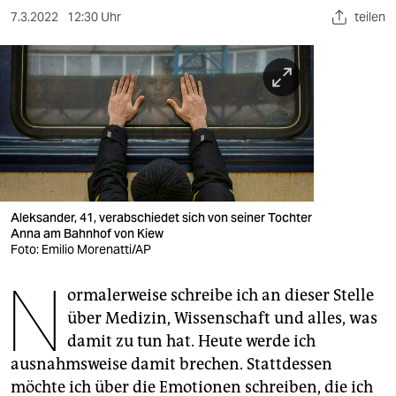
berlin
7.3.2022
12:30 Uhr
teilen
nord
wahrheit
verlag
verlag
veranstaltungen
Aleksander, 41, verabschiedet sich von seiner Tochter
shop
Anna am Bahnhof von Kiew
Foto: Emilio Morenatti/AP
fragen & hilfe
N
unterstützen
ormalerweise schreibe ich an dieser Stelle
über Medizin, Wissenschaft und alles, was
abo
damit zu tun hat. Heute werde ich
ausnahmsweise damit brechen. Stattdessen
genossenschaft
möchte ich über die Emotionen schreiben, die ich