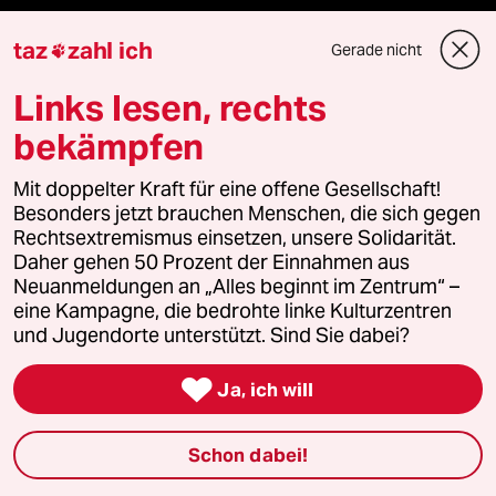
taz Archiv
taz
zahl ich
Gerade nicht

Links lesen, rechts
Mehr taz Angebote
bekämpfen
Mit doppelter Kraft für eine offene Gesellschaft!
Reisen
Besonders jetzt brauchen Menschen, die sich gegen
Rechtsextremismus einsetzen, unsere Solidarität.
Kantine
Daher gehen 50 Prozent der Einnahmen aus
Neuanmeldungen an „Alles beginnt im Zentrum“ –
Shop
eine Kampagne, die bedrohte linke Kulturzentren
und Jugendorte unterstützt. Sind Sie dabei?
Anzeigen

Ja, ich will
Schon dabei!
Fragen & Hilfe