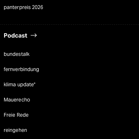
panterpreis 2026
Podcast
bundestalk
fernverbindung
klima update°
Mauerecho
Freie Rede
reingehen