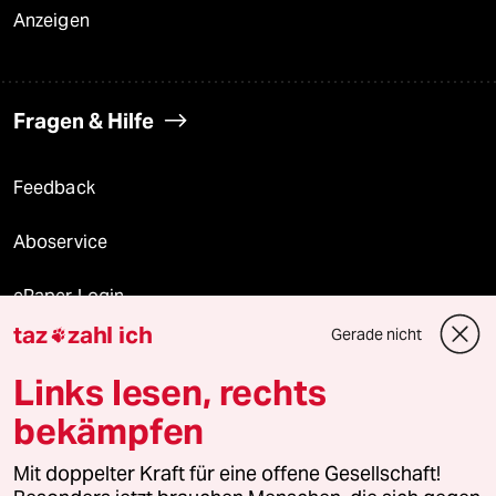
Anzeigen
Fragen & Hilfe
Feedback
Aboservice
ePaper Login
taz
zahl ich
Gerade nicht

Downloads für Abonnierende
Links lesen, rechts
bekämpfen
© 2026 taz Verlags und Vertriebs GmbH
Alle Rechte vorbehalten. Bei rechtlichen Fragen oder für Genehmigungen
Mit doppelter Kraft für eine offene Gesellschaft!
wenden Sie sich bitte an
lizenzen@taz.de