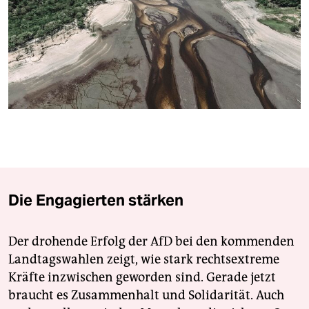
berlin
nord
wahrheit
verlag
verlag
veranstaltungen
shop
Die Engagierten stärken
fragen & hilfe
unterstützen
Der drohende Erfolg der AfD bei den kommenden
abo
Landtagswahlen zeigt, wie stark rechtsextreme
Kräfte inzwischen geworden sind. Gerade jetzt
genossenschaft
braucht es Zusammenhalt und Solidarität. Auch