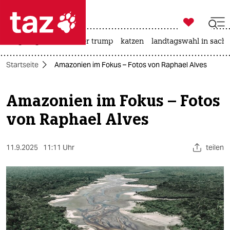

taz zahl ich
bergsteigen
usa unter trump
katzen
landtagswahl in sachs

taz zahl ich
Startseite
Amazonien im Fokus – Fotos von Raphael Alves
taz zahl ich
themen
Amazonien im Fokus – Fotos
von Raphael Alves
politik
öko
11.9.2025
11:11 Uhr
teilen
gesellschaft
kultur
sport