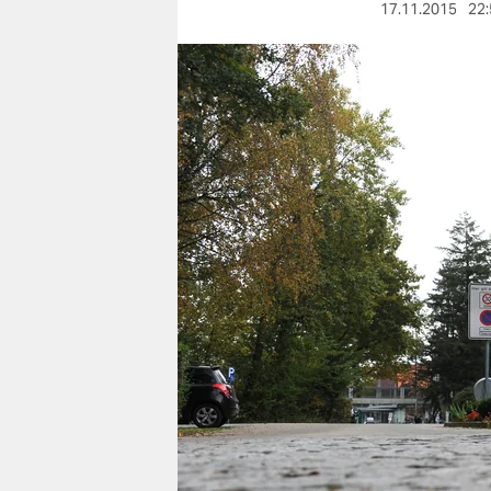
berlin
17.11.2015
22:
nord
wahrheit
verlag
verlag
veranstaltungen
shop
fragen & hilfe
unterstützen
abo
genossenschaft