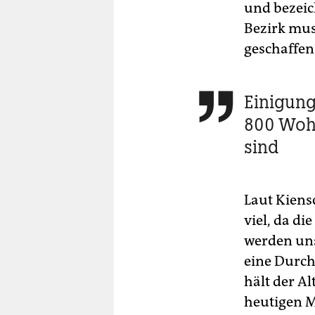
und bezeic
Bezirk mus
geschaffen
Einigung

800 Wohn
sind
Laut Kiens
viel, da d
werden uns
eine Durc
hält der A
heutigen Mi