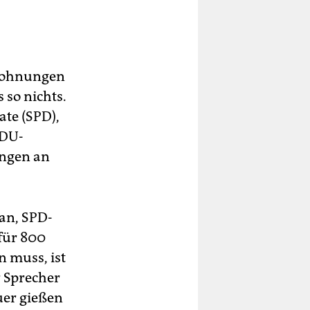
 Wohnungen
s so nichts.
ate (SPD),
CDU-
ungen an
an, SPD-
 für 800
 muss, ist
r Sprecher
uer gießen