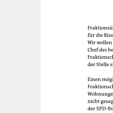
Fraktionsü
für die Ris
Wir wollen 
Chef des b
Fraktionsc
der Stelle s
Einen mögl
Fraktionsch
Wohnungen 
nicht gesa
der SPD-Bür