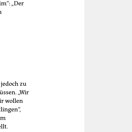
im“: „Der
n
 jedoch zu
üssen. „Wir
ir wollen
ingen“,
 am
lt.