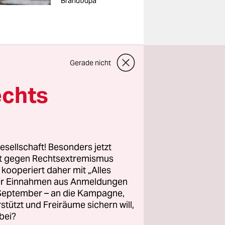
Brandt/dpa
dass auf
Gerade nicht
der dort
echts
llt sie
i
, Bäcker
esellschaft! Besonders jetzt
rt gegen Rechtsextremismus
z kooperiert daher mit „Alles
em
ller Einnahmen aus Anmeldungen
. September – an die Kampagne,
r Osdorfer
rstützt und Freiräume sichern will,
er infrage
bei?
straße in