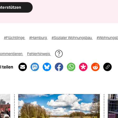
nterstützen
#Flüchtlinge
#Hamburg
#Sozialer Wohnungsbau
#Wohnungs
ommentieren
Fehlerhinweis
 teilen