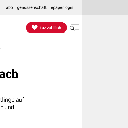
abo
genossenschaft
epaper login

taz zahl ich
taz zahl ich
n
nach
tlinge auf
en und