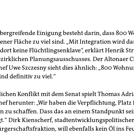
bergreifende Einigung besteht darin, dass 800
sener Fläche zu viel sind. „Mit Integration wird da
dort keine Flüchtlingsenklave“, erklärt Henrik Str
ezirklichen Planungsausschusses. Der Altonaer 
hef Uwe Szczesny sieht dies ähnlich: „800 Wohn
ind definitiv zu viel.“
ichen Konflikt mit dem Senat spielt Thomas Adri
ef herunter: „Wir haben die Verpflichtung, Platz
zu schaffen. Dass das an einem Standpunkt sein
gt.“ Dirk Kienscherf, stadtentwicklungspolitische
gerschaftsfraktion, will ebenfalls kein Öl ins Fe