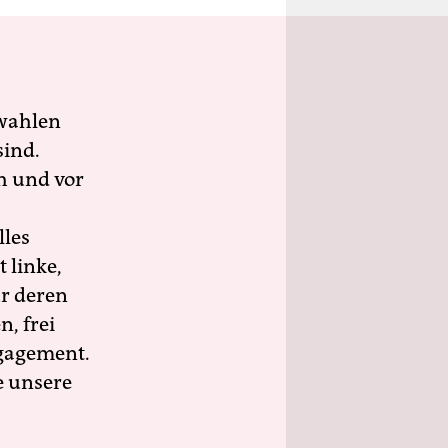
wahlen
sind.
h und vor
lles
 linke,
ür deren
n, frei
ngagement.
e unsere