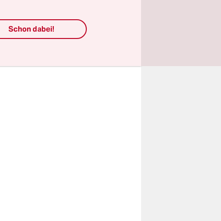
des
rauchten
Schon dabei!
n noch
chtlich