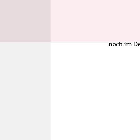
Othmarsche
bezirklich
400 Wohnun
fehlenden 
noch im D