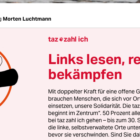
g
Morten Luchtmann
taz
zahl ich
aktion der Bezirksversammlung Altona möchte, 

nahe des Rissener Krankenhauses nur die Hälfte 
Links lesen, r
planten 800 Wohnungen gebaut werden. Damit ste
 die Pläne des SPD-geführten Senats. Neben 400
bekämpfen
swohnungen plant die SPD auf dem Areal 200 fre
e Wohnungen sowie einen Quartiersplatz mit Kita
Mit doppelter Kraft für eine offene G
brauchen Menschen, die sich vor O
einsetzen, unsere Solidarität. Die ta
chen 400 Wohnungen, für die der Bezirk nach ein
beginnt im Zentrum“. 50 Prozent a
bei taz zahl ich gehen – bis zum 30
hluss Flächen ausweisen muss, sollen südlich de
die linke, selbstverwaltete Orte unte
 in Othmarschen und Ottensen entstehen. Eine d
bevor sie verschwinden. Sind Sie da
Flächen liegt hinter dem UCI-Kino an der Baur