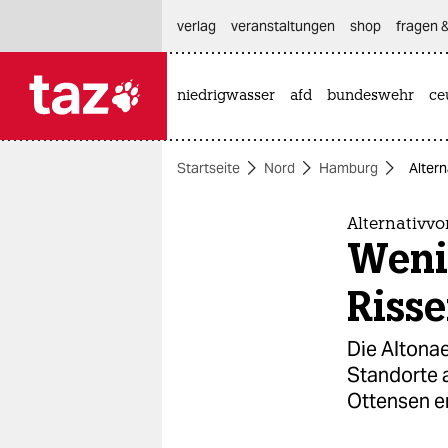
hautnavigation anspringen
hauptinhalt anspringen
footer anspringen
verlag
veranstaltungen
shop
fragen &
niedrigwasser
afd
bundeswehr
ce

taz zahl ich
taz zahl ich
Startseite
Nord
Hamburg
Alter
themen
politik
Alternativv
Wenig
öko
Riss
gesellschaft
Die Altona
kultur
Standorte 
Ottensen e
sport