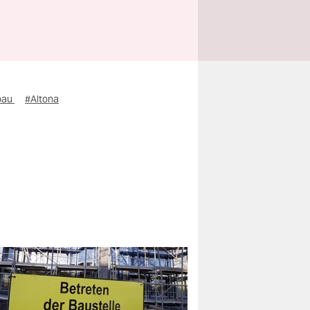
bau
#Altona