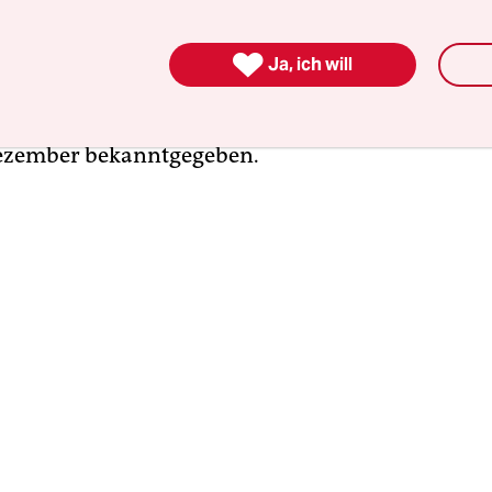
n. Dort könnten laut Henrik Strate (SPD), Chef 
en Planungsausschusses, rund 200 der noch geb

Ja, ich will
gen entstehen. Potenzielle Flächen für die dan
etwa 200 Wohneinheiten will der Bezirk voraussi
ezember bekanntgegeben.