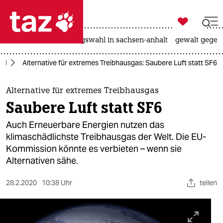

taz zahl ich
hitze
surfen
landtagswahl in sachsen-anhalt
gewalt gegen

taz zahl ich
el
Alternative für extremes Treibhausgas: Saubere Luft statt SF6
taz zahl ich
themen
Alternative für extremes Treibhausgas
Saubere Luft statt SF6
politik
Auch Erneuerbare Energien nutzen das
öko
klimaschädlichste Treibhausgas der Welt. Die EU-
Kommission könnte es verbieten – wenn sie
gesellschaft
Alternativen sähe.
kultur
28.2.2020
10:38 Uhr
teilen
sport