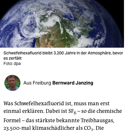
berlin
nord
wahrheit
verlag
verlag
Schwefelhexafluorid bleibt 3.200 Jahre in der Atmosphäre, bevor
es zerfällt
veranstaltungen
Foto: dpa
shop
Aus Freiburg
Bernward Janzing
fragen & hilfe
unterstützen
Was Schwefelhexafluorid ist, muss man erst
abo
einmal erklären. Dabei ist SF
– so die chemische
6
Formel – das stärkste bekannte Treibhausgas,
genossenschaft
23.500-mal klimaschädlicher als CO
. Die
2