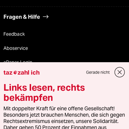
Fragen & Hilfe
Feedback
Aboservice
ePaper Login
taz
zahl ich
Gerade nicht

Downloads für Abonnierende
Links lesen, rechts
bekämpfen
© 2026 taz Verlags und Vertriebs GmbH
Alle Rechte vorbehalten. Bei rechtlichen Fragen oder für Genehmigungen
Mit doppelter Kraft für eine offene Gesellschaft!
wenden Sie sich bitte an
lizenzen@taz.de
Besonders jetzt brauchen Menschen, die sich gegen
Rechtsextremismus einsetzen, unsere Solidarität.
Daher gehen 50 Prozent der Einnahmen aus