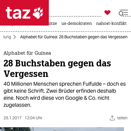

taz zahl ich
krieg in der ukraine
hitze
us-demokraten
nahost-konflikt

taz zahl ich
ildung
Alphabet für Guinea: 28 Buchstaben gegen das Vergessen
taz zahl ich
themen
Alphabet für Guinea
28 Buchstaben gegen das
politik
Vergessen
öko
40 Millionen Menschen sprechen Fulfulde – doch es
gibt keine Schrift. Zwei Brüder erfinden deshalb
gesellschaft
eine. Noch wird diese von Google & Co. nicht
zugelassen.
kultur
sport
29.1.2017
12:04 Uhr
teilen