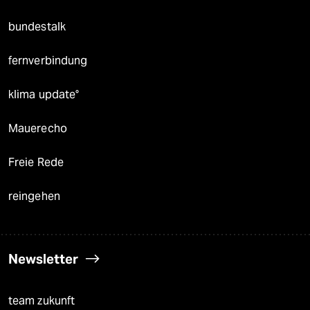
bundestalk
fernverbindung
klima update°
Mauerecho
Freie Rede
reingehen
Newsletter
team zukunft