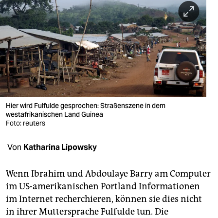
berlin
nord
wahrheit
verlag
verlag
veranstaltungen
Hier wird Fulfulde gesprochen: Straßenszene in dem
westafrikanischen Land Guinea
shop
Foto: reuters
fragen & hilfe
Von
Katharina Lipowsky
unterstützen
Wenn Ibrahim und Abdoulaye Barry am Computer
abo
im US-amerikanischen Portland Informationen
im Internet recherchieren, können sie dies nicht
genossenschaft
in ihrer Muttersprache Fulfulde tun. Die