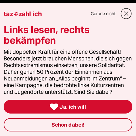
taz frisch
taz
zahl ich
Gerade nicht

taz zahl ich
Links lesen, rechts
bekämpfen
taz lab Infobrief
Mit doppelter Kraft für eine offene Gesellschaft!
Besonders jetzt brauchen Menschen, die sich gegen
Rechtsextremismus einsetzen, unsere Solidarität.
Veranstaltungen
Daher gehen 50 Prozent der Einnahmen aus
Neuanmeldungen an „Alles beginnt im Zentrum“ –
eine Kampagne, die bedrohte linke Kulturzentren
Demnächst
und Jugendorte unterstützt. Sind Sie dabei?
Vor Ort

Ja, ich will
Live im Stream
Schon dabei!
Vergangene