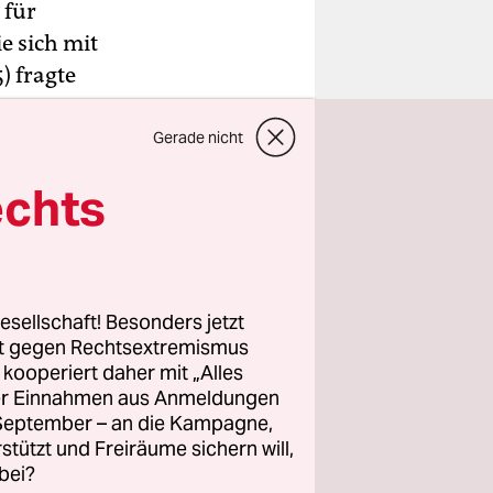
 für
e sich mit
) fragte
e
e 36-
Gerade nicht
echts
z. Die
die Tonspur
Ritual
 zu
esellschaft! Besonders jetzt
de,
rt gegen Rechtsextremismus
euchen
z kooperiert daher mit „Alles
in, woran
ller Einnahmen aus Anmeldungen
. September – an die Kampagne,
termalt ist
rstützt und Freiräume sichern will,
d Region“
bei?
he