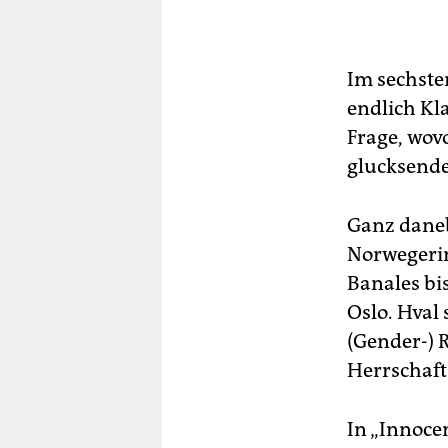
berlin
nord
Im sechste
wahrheit
endlich Kla
verlag
Frage, wov
glucksendem
verlag
veranstaltungen
Ganz daneb
Norwegerin 
shop
Banales bi
fragen & hilfe
Oslo. Hval
unterstützen
(Gender-) 
Herrschaft
abo
genossenschaft
In „Innocen