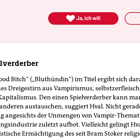
ounds und Hvals ätherische Stimme öffnen den

iefende Geschichte. In „The Great Undressing“ sch
Ja, ich will
al zu spacig schwirrenden Synthesizerhooks: „Like
like unrequited love that way / It never rests.“
elverderber
ood Bitch“ („Bluthündin“) im Titel ergibt sich dar
es Dreigestirn aus Vampirismus, selbstzerfleisc
Kapitalismus. Den einen Spielverderber kann man
anderen austauschen, suggiert Hval. Nicht gerad
g angesichts der Unmengen von Vampir-Thematik
gsindustrie zuletzt aufbot. Vielleicht gelingt Hv
istische Ermächtigung des seit Bram Stoker religi