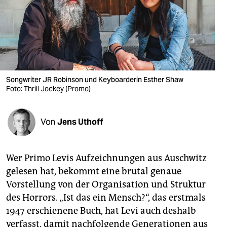
berlin
nord
wahrheit
verlag
Songwriter JR Robinson und Keyboarderin Esther Shaw
Foto: Thrill Jockey (Promo)
verlag
veranstaltungen
Von
Jens Uthoff
shop
fragen & hilfe
Wer Primo Levis Aufzeichnungen aus Auschwitz
unterstützen
gelesen hat, bekommt eine brutal genaue
Vorstellung von der Organisation und Struktur
abo
des Horrors. „Ist das ein Mensch?“, das erstmals
genossenschaft
1947 erschienene Buch, hat Levi auch deshalb
verfasst, damit nachfolgende Generationen aus