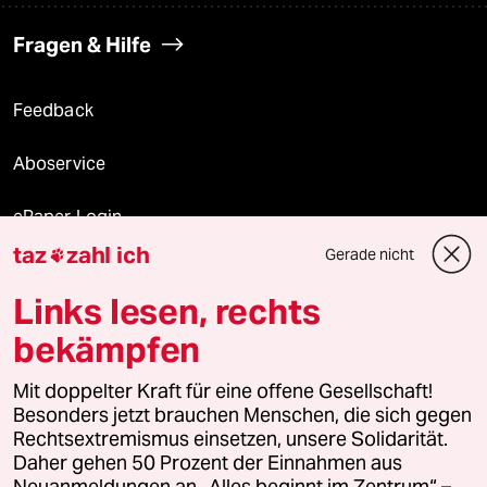
Fragen & Hilfe
Feedback
Aboservice
ePaper Login
taz
zahl ich
Gerade nicht

Downloads für Abonnierende
Links lesen, rechts
bekämpfen
© 2026 taz Verlags und Vertriebs GmbH
Mit doppelter Kraft für eine offene Gesellschaft!
Alle Rechte vorbehalten. Bei rechtlichen Fragen oder für Genehmigungen
wenden Sie sich bitte an
lizenzen@taz.de
Besonders jetzt brauchen Menschen, die sich gegen
Rechtsextremismus einsetzen, unsere Solidarität.
Daher gehen 50 Prozent der Einnahmen aus
Feedback
Redaktionsstatut
Kommune-Richtlinien
KI-