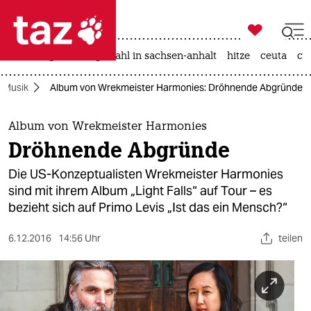

taz zahl ich
iran-krieg
landtagswahl in sachsen-anhalt
hitze
ceuta
ch

taz zahl ich
Musik
Album von Wrekmeister Harmonies: Dröhnende Abgründe
taz zahl ich
themen
Album von Wrekmeister Harmonies
Dröhnende Abgründe
politik
Die US-Konzeptualisten Wrekmeister Harmonies
öko
sind mit ihrem Album „Light Falls“ auf Tour – es
bezieht sich auf Primo Levis „Ist das ein Mensch?“
gesellschaft
6.12.2016
14:56 Uhr
teilen
kultur
sport